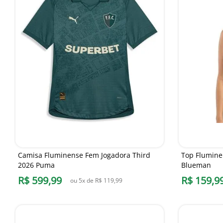
Camisa Fluminense Fem Jogadora Third
Top Flumine
2026 Puma
Blueman
R$
599
,
99
R$
159
,
9
ou
5
x de
R$
119
,
99