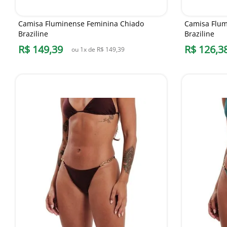
Camisa Fluminense Feminina Chiado
Camisa Flum
Braziline
Braziline
R$
149
,
39
R$
126
,
3
ou
1
x de
R$
149
,
39