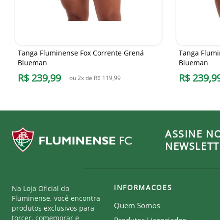
Tanga Fluminense Fox Corrente Grená
Tanga Flumi
Blueman
Blueman
R$
239
,
99
R$
239
,
9
ou
2
x de
R$
119
,
99
ASSINE N
NEWSLETT
INFORMACOES
Na Loja Oficial do
Fluminense, você encontra
Quem Somos
produtos exclusivos para
torcer, comemorar e
Produtos Licenciados