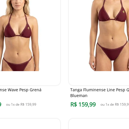
nse Wave Pesp Grená
Tanga Fluminense Line Pesp 
Blueman
9
R$
159
,
99
ou
1
x de
R$
159
,
99
ou
1
x de
R$
159
,
9