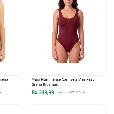
Grená
Maiô Fluminense Camiseta Vies Pesp
Grená Blueman
R$
349
,
99
9
ou
3
x de
R$
116
,
66