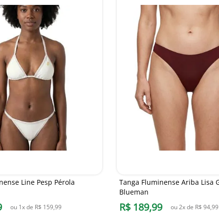
nense Line Pesp Pérola
Tanga Fluminense Ariba Lisa 
Blueman
9
R$
189
,
99
ou
1
x de
R$
159
,
99
ou
2
x de
R$
94
,
99