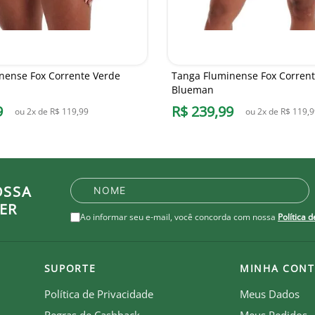
nense Fox Corrente Verde
Tanga Fluminense Fox Corren
Blueman
9
R$
239
,
99
ou
2
x de
R$
119
,
99
ou
2
x de
R$
119
,
9
OSSA
ER
Ao informar seu e-mail, você concorda com nossa
Política 
SUPORTE
MINHA CONT
Política de Privacidade
Meus Dados
Regras de Cashback
Meus Pedidos