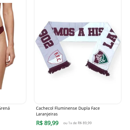
Grená
Cachecol Fluminense Dupla Face
Laranjeiras
R$
89
,
99
ou
1
x de
R$
89
,
99