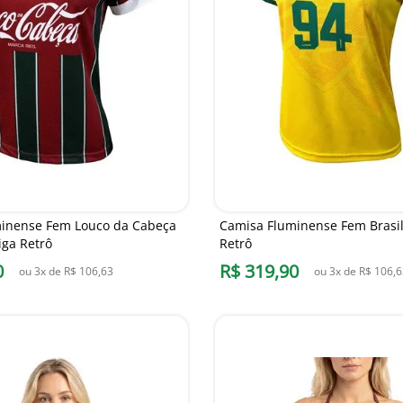
inense Fem Louco da Cabeça
Camisa Fluminense Fem Brasil
iga Retrô
Retrô
0
R$
319
,
90
ou
3
x de
R$
106
,
63
ou
3
x de
R$
106
,
6