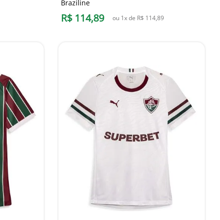
Braziline
R$
114
,
89
ou
1
x de
R$
114
,
89