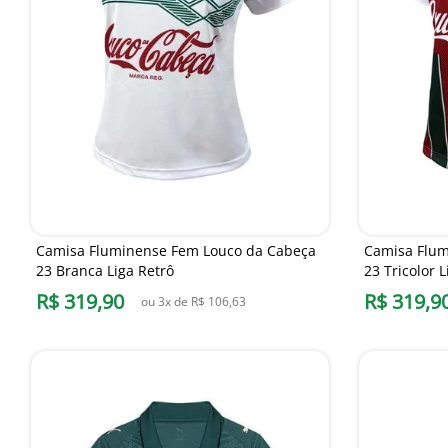
Camisa Fluminense Fem Louco da Cabeça
Camisa Flum
23 Branca Liga Retrô
23 Tricolor L
R$
319
,
90
R$
319
,
9
ou
3
x de
R$
106
,
63