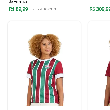
da América
R$
89
,
99
R$
309
,
9
ou
1
x de
R$
89
,
99