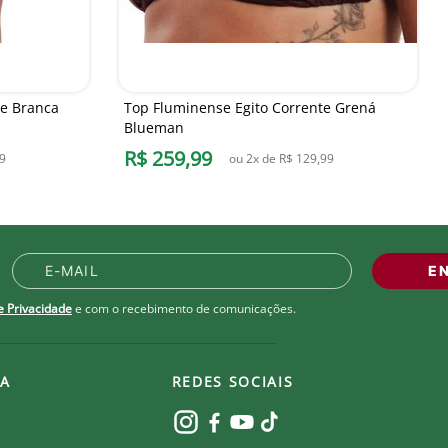
te Branca
Top Fluminense Egito Corrente Grená
Blueman
R$
259
,
99
9
ou
2
x de
R$
129
,
99
E
de Privacidade
e com o recebimento de comunicações.
A
REDES SOCIAIS