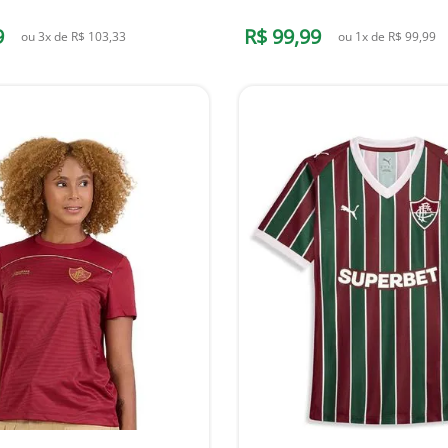
9
R$
99
,
99
ou
3
x de
R$
103
,
33
ou
1
x de
R$
99
,
99