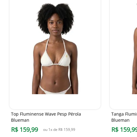
Top Fluminense Wave Pesp Pérola
Tanga Flumi
Blueman
Blueman
R$
159
,
99
R$
159
,
9
ou
1
x de
R$
159
,
99