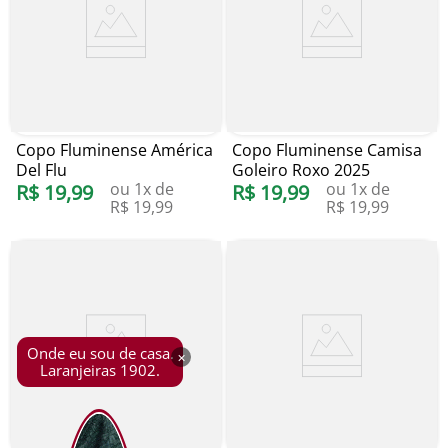
Copo Fluminense América
Copo Fluminense Camisa
Del Flu
Goleiro Roxo 2025
ou
1
x de
ou
1
x de
R$
19
,
99
R$
19
,
99
R$
19
,
99
R$
19
,
99
Onde eu sou de casa.
×
Laranjeiras 1902.