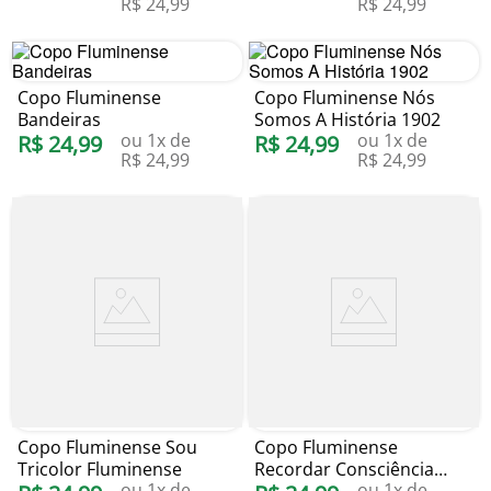
R$
24
,
99
R$
24
,
99
Copo Fluminense
Copo Fluminense Nós
Bandeiras
Somos A História 1902
ou
1
x de
ou
1
x de
R$
24
,
99
R$
24
,
99
R$
24
,
99
R$
24
,
99
Copo Fluminense Sou
Copo Fluminense
Tricolor Fluminense
Recordar Consciência
ou
1
x de
ou
1
x de
Negra 25