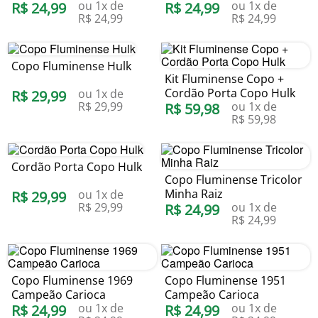
ou
1
x de
ou
1
x de
R$
24
,
99
R$
24
,
99
R$
24
,
99
R$
24
,
99
Copo Fluminense Hulk
Kit Fluminense Copo +
Cordão Porta Copo Hulk
ou
1
x de
R$
29
,
99
R$
29
,
99
ou
1
x de
R$
59
,
98
R$
59
,
98
Cordão Porta Copo Hulk
Copo Fluminense Tricolor
Minha Raiz
ou
1
x de
R$
29
,
99
R$
29
,
99
ou
1
x de
R$
24
,
99
R$
24
,
99
Copo Fluminense 1969
Copo Fluminense 1951
Campeão Carioca
Campeão Carioca
ou
1
x de
ou
1
x de
R$
24
,
99
R$
24
,
99