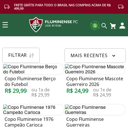
FRETE GRÁTIS PARA TODO O BRASIL NAS COMPRAS ACIMA DE R$
499,99
☰
Buscar
FILTRAR
MAIS RECENTES
Copo Fluminense Berço
Copo Fluminense Mascote
do Futebol
Guerreiro 2026
ou
1
x de
ou
1
x de
R$
29
,
99
R$
24
,
99
R$
29
,
99
R$
24
,
99
Copo Fluminense 1976
Copo Fluminense
Campeão Carioca
Guerreiras