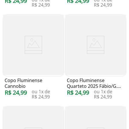
R$
24
,
99
R$
24
,
99
R$
24
,
99
R$
24
,
99
Copo Fluminense
Copo Fluminense
Cannobio
Quarteto 2025 Fábio/G.
ou
1
x de
ou
1
x de
R$
24
,
99
Cano/T.Silva/Martinelli
R$
24
,
99
R$
24
,
99
R$
24
,
99