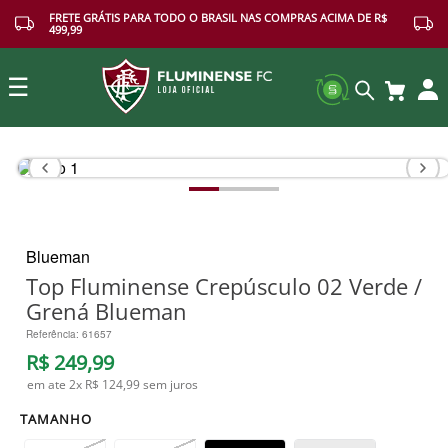
FRETE GRÁTIS PARA TODO O BRASIL NAS COMPRAS ACIMA DE R$
499,99
☰
Buscar
Blueman
Top Fluminense Crepúsculo 02 Verde /
Grená Blueman
Referência
:
61657
R$
249
,
99
em ate
2
x
R$ 124,99
sem juros
TAMANHO