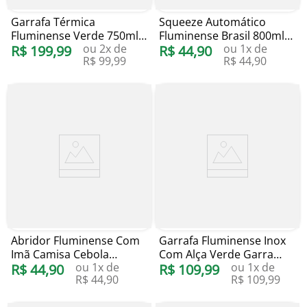
Garrafa Térmica
Squeeze Automático
Fluminense Verde 750ml
Fluminense Brasil 800ml
ou
2
x de
ou
1
x de
Cebola Brindes
R$
199
,
99
Cebola Brindes
R$
44
,
90
R$
99
,
99
R$
44
,
90
Abridor Fluminense Com
Garrafa Fluminense Inox
Imã Camisa Cebola
Com Alça Verde Garra
ou
1
x de
ou
1
x de
Brindes
R$
44
,
90
750ml Cebola Brindes
R$
109
,
99
R$
44
,
90
R$
109
,
99