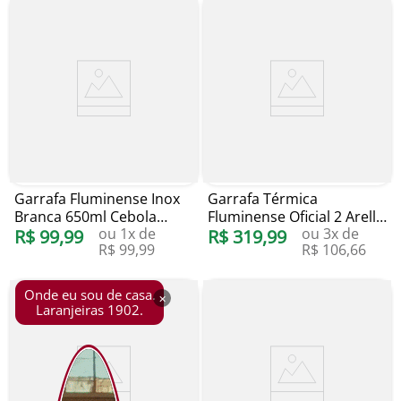
Garrafa Fluminense Inox
Garrafa Térmica
Branca 650ml Cebola
Fluminense Oficial 2 Arell
ou
1
x de
ou
3
x de
Brindes
R$
99
,
99
650ml
R$
319
,
99
R$
99
,
99
R$
106
,
66
Onde eu sou de casa.
×
Laranjeiras 1902.