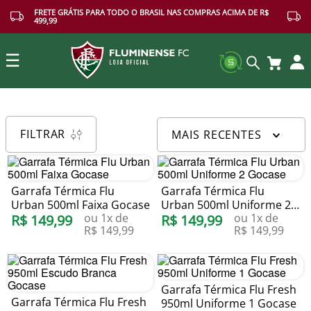
FRETE GRÁTIS PARA TODO O BRASIL NAS COMPRAS ACIMA DE R$
499,99
☰
Buscar
FILTRAR
MAIS RECENTES
Garrafa Térmica Flu
Garrafa Térmica Flu
Urban 500ml Faixa Gocase
Urban 500ml Uniforme 2
ou
1
x de
ou
1
x de
R$
149
,
99
Gocase
R$
149
,
99
R$
149
,
99
R$
149
,
99
Garrafa Térmica Flu Fresh
Garrafa Térmica Flu Fresh
950ml Uniforme 1 Gocase