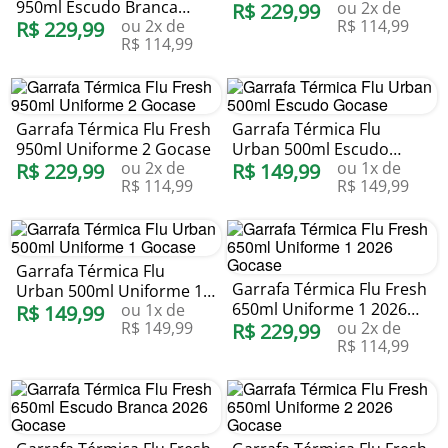
950ml Escudo Branca
ou
2
x de
R$
229
,
99
ou
2
x de
R$
114
,
99
Gocase
R$
229
,
99
R$
114
,
99
Garrafa Térmica Flu Fresh
Garrafa Térmica Flu
950ml Uniforme 2 Gocase
Urban 500ml Escudo
ou
2
x de
ou
1
x de
R$
229
,
99
Gocase
R$
149
,
99
R$
114
,
99
R$
149
,
99
Garrafa Térmica Flu
Garrafa Térmica Flu Fresh
Urban 500ml Uniforme 1
650ml Uniforme 1 2026
ou
1
x de
Gocase
R$
149
,
99
R$
149
,
99
ou
2
x de
Gocase
R$
229
,
99
R$
114
,
99