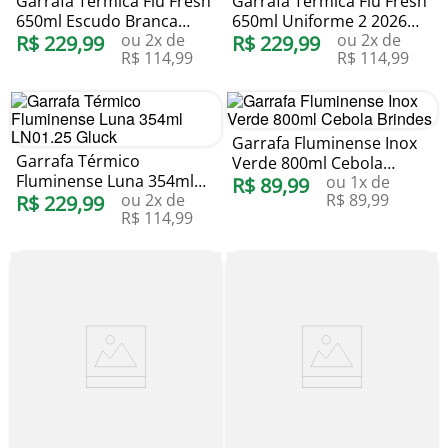
Garrafa Térmica Flu Fresh
Garrafa Térmica Flu Fresh
650ml Escudo Branca
650ml Uniforme 2 2026
ou
2
x de
ou
2
x de
2026 Gocase
R$
229
,
99
Gocase
R$
229
,
99
R$
114
,
99
R$
114
,
99
Garrafa Fluminense Inox
Garrafa Térmico
Verde 800ml Cebola
Fluminense Luna 354ml
ou
1
x de
Brindes
R$
89
,
99
ou
2
x de
R$
89
,
99
LN01.25 Gluck
R$
229
,
99
R$
114
,
99