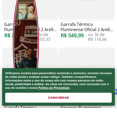
Garrafa Térmica
Garrafa Térmica
Fluminense Oficial 2 Arell
Fluminense Oficial 2 Arell
ou
3
x de
ou
3
x de
532ml
R$
309
,
99
946ml
R$
349
,
99
R$
103
,
33
R$
116
,
66
Utilizamos cookies para personalizar conteúdo e anúncios, fornecer recursos
de mídia social e analisar nosso tráfego. Também compartilhamos
informações sobre o uso do nosso site com nossos parceiros de mídia
social, publicidade e análise. Ao clicar em Concordar, você concorda com o
uso de cookies e nossa
Política de Privacidade
.
CONCORDAR
Garrafa Térmica
Squeeze Fluminense
Fluminense Oficial 2 Arell
Desde Pequeno Te Sigo