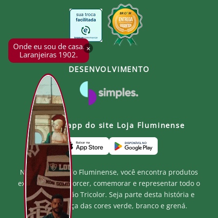
Onde eu sou de casa.
×
Laranjeiras 1902.
DESENVOLVIMENTO
Baixe o app do site Loja Fluminense
Na Loja Oficial do Fluminense, você encontra produtos
exclusivos para torcer, comemorar e representar todo o
orgulho e paixão Tricolor. Seja parte desta história e
mostre a força das cores verde, branco e grená.