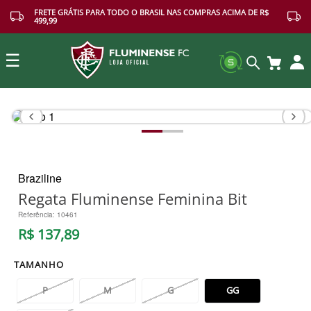
FRETE GRÁTIS PARA TODO O BRASIL NAS COMPRAS ACIMA DE R$
499,99
☰
Buscar
Braziline
Regata Fluminense Feminina Bit
Referência
:
10461
R$
137
,
89
TAMANHO
P
M
G
GG