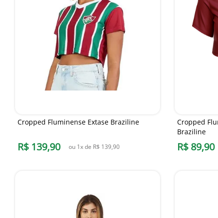
Cropped Fluminense Extase Braziline
Cropped Flu
Braziline
R$
139
,
90
R$
89
,
90
ou
1
x de
R$
139
,
90