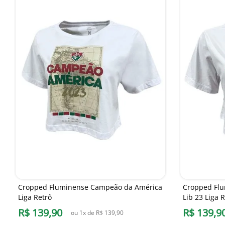
Cropped Fluminense Campeão da América
Cropped Fl
Liga Retrô
Lib 23 Liga 
R$
139
,
90
R$
139
,
9
ou
1
x de
R$
139
,
90