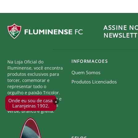
ASSINE N
NEWSLETT
INFORMACOES
Na Loja Oficial do
Fluminense, você encontra
Quem Somos
produtos exclusivos para
torcer, comemorar e
Produtos Licenciados
representar todo o
orgulho e paixão Tricolor.
Seja parte desta história e
Onde eu sou de casa.
×
mostre a força das cores
Laranjeiras 1902.
verde, branco e grená.