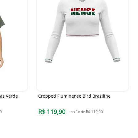
as Verde
Cropped Fluminense Bird Braziline
R$
119
,
90
9
ou
1
x de
R$
119
,
90