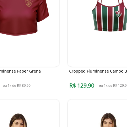
minense Paper Grená
Cropped Fluminense Campo Br
R$
129
,
90
ou
1
x de
R$
89
,
90
ou
1
x de
R$
129
,
9