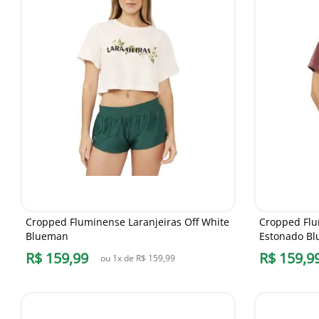
Cropped Fluminense Laranjeiras Off White
Cropped Flu
Blueman
Estonado B
R$
159
,
99
R$
159
,
9
ou
1
x de
R$
159
,
99