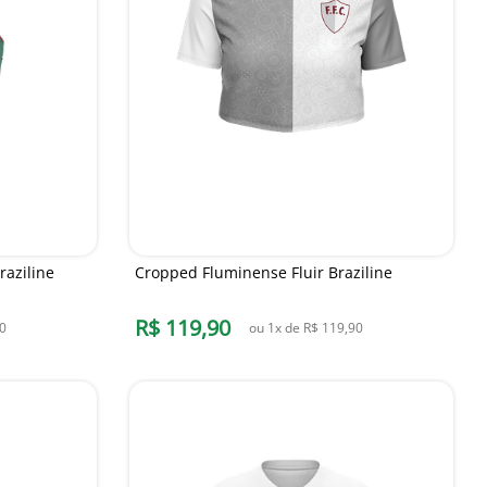
aziline
Cropped Fluminense Fluir Braziline
R$
119
,
90
0
ou
1
x de
R$
119
,
90