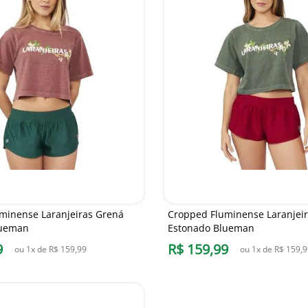
minense Laranjeiras Grená
Cropped Fluminense Laranjeir
lueman
Estonado Blueman
9
R$
159
,
99
ou
1
x de
R$
159
,
99
ou
1
x de
R$
159
,
9