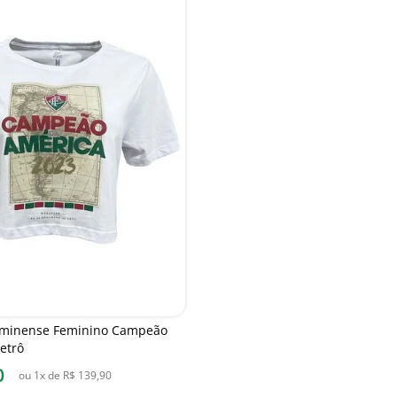
uminense Feminino Campeão
Retrô
0
ou
1
x de
R$
139
,
90