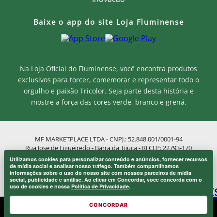
Baixe o app do site Loja Fluminense
Na Loja Oficial do Fluminense, você encontra produtos
exclusivos para torcer, comemorar e representar todo o
orgulho e paixão Tricolor. Seja parte desta história e
mostre a força das cores verde, branco e grená.
MF MARKETPLACE LTDA - CNPJ.: 52.848.001/0001-94
Rua Jose de Figueiredo - Barra da Tijuca - RJ CEP: 22793-170
Atendimento ao Cliente: atendimento@lojaflu.com.br / (21) 98808-
Utilizamos cookies para personalizar conteúdo e anúncios, fornecer recursos
9954
Onde eu sou de casa.
de mídia social e analisar nosso tráfego. Também compartilhamos
×
informações sobre o uso do nosso site com nossos parceiros de mídia
Atendimento de 8:00h as 12:00h e 14:00h as 17:00h de segunda a
Laranjeiras 1902.
social, publicidade e análise. Ao clicar em Concordar, você concorda com o
sexta.
uso de cookies e nossa
Política de Privacidade
.
CONCORDAR
© 2026 FLUMINENSE FOOTBALL CLUB.