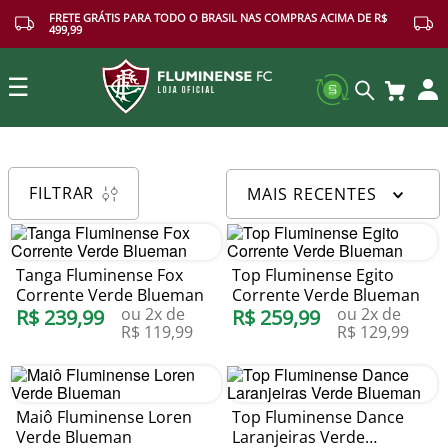
FRETE GRÁTIS PARA TODO O BRASIL NAS COMPRAS ACIMA DE R$
499,99
☰
Buscar
FILTRAR
MAIS RECENTES
Tanga Fluminense Fox
Top Fluminense Egito
Corrente Verde Blueman
Corrente Verde Blueman
ou
2
x de
ou
2
x de
R$
239
,
99
R$
259
,
99
R$
119
,
99
R$
129
,
99
Maiô Fluminense Loren
Top Fluminense Dance
Verde Blueman
Laranjeiras Verde