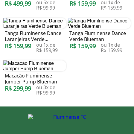
ou
5
x de
ou
1
x de
R$
499
,
99
Blueman
R$
159
,
99
R$
99
,
99
R$
159
,
99
Tanga Fluminense Dance
Tanga Fluminense Dance
Laranjeiras Verde
Verde Blueman
ou
1
x de
ou
1
x de
Blueman
R$
159
,
99
R$
159
,
99
R$
159
,
99
R$
159
,
99
Macacão Fluminense
Jumper Pump Blueman
ou
3
x de
R$
299
,
99
R$
99
,
99