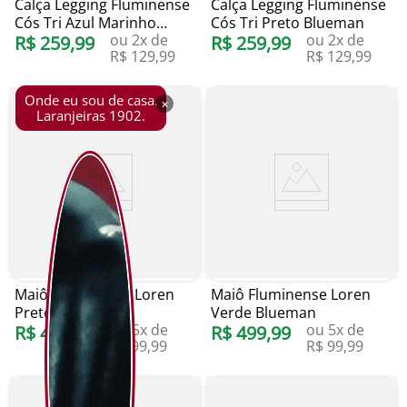
Calça Legging Fluminense
Calça Legging Fluminense
Cós Tri Azul Marinho
Cós Tri Preto Blueman
ou
2
x de
ou
2
x de
Blueman
R$
259
,
99
R$
259
,
99
R$
129
,
99
R$
129
,
99
Onde eu sou de casa.
×
Laranjeiras 1902.
Maiô Fluminense Loren
Maiô Fluminense Loren
Preto Blueman
Verde Blueman
ou
5
x de
ou
5
x de
R$
499
,
99
R$
499
,
99
R$
99
,
99
R$
99
,
99