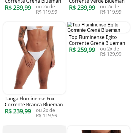
Corrente Grená Blueman
Corrente Verde Blueman
ou
2
x de
ou
2
x de
R$
239
,
99
R$
239
,
99
R$
119
,
99
R$
119
,
99
Top Fluminense Egito
Corrente Grená Blueman
ou
2
x de
R$
259
,
99
R$
129
,
99
Tanga Fluminense Fox
Corrente Branca Blueman
ou
2
x de
R$
239
,
99
R$
119
,
99