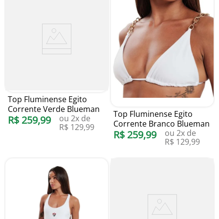
Top Fluminense Egito
Corrente Verde Blueman
Top Fluminense Egito
ou
2
x de
R$
259
,
99
Corrente Branco Blueman
R$
129
,
99
ou
2
x de
R$
259
,
99
R$
129
,
99