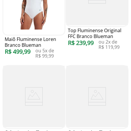
Top Fluminense Original
FFC Branco Blueman
Maiô Fluminense Loren
ou
2
x de
R$
239
,
99
Branco Blueman
R$
119
,
99
ou
5
x de
R$
499
,
99
R$
99
,
99