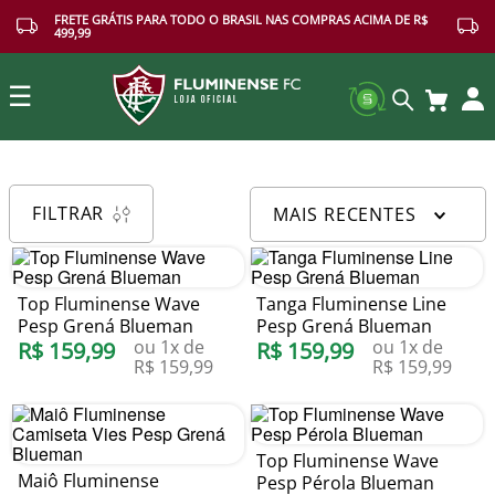
FRETE GRÁTIS PARA TODO O BRASIL NAS COMPRAS ACIMA DE R$
499,99
☰
Buscar
FILTRAR
MAIS RECENTES
Top Fluminense Wave
Tanga Fluminense Line
Pesp Grená Blueman
Pesp Grená Blueman
ou
1
x de
ou
1
x de
R$
159
,
99
R$
159
,
99
R$
159
,
99
R$
159
,
99
Top Fluminense Wave
Maiô Fluminense
Pesp Pérola Blueman