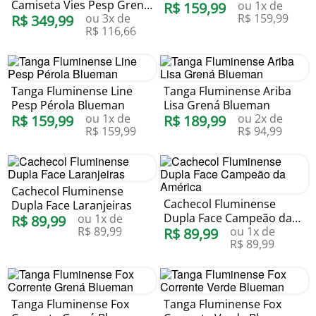
Camiseta Vies Pesp Grená
ou
1
x de
R$
159
,
99
ou
3
x de
R$
159
,
99
Blueman
R$
349
,
99
R$
116
,
66
Tanga Fluminense Line
Tanga Fluminense Ariba
Pesp Pérola Blueman
Lisa Grená Blueman
ou
1
x de
ou
2
x de
R$
159
,
99
R$
189
,
99
R$
159
,
99
R$
94
,
99
Cachecol Fluminense
Cachecol Fluminense
Dupla Face Laranjeiras
Dupla Face Campeão da
ou
1
x de
R$
89
,
99
R$
89
,
99
ou
1
x de
América
R$
89
,
99
R$
89
,
99
Tanga Fluminense Fox
Tanga Fluminense Fox