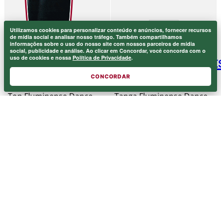
Utilizamos cookies para personalizar conteúdo e anúncios, fornecer recursos
de mídia social e analisar nosso tráfego. Também compartilhamos
informações sobre o uso do nosso site com nossos parceiros de mídia
social, publicidade e análise. Ao clicar em Concordar, você concorda com o
uso de cookies e nossa
Política de Privacidade
.
CONCORDAR
Top Fluminense Dance
Tanga Fluminense Dance
Laranjeiras Verde
Grená 02 Blueman
ou
1
x de
ou
1
x de
Blueman
R$
159
,
99
R$
159
,
99
R$
159
,
99
R$
159
,
99