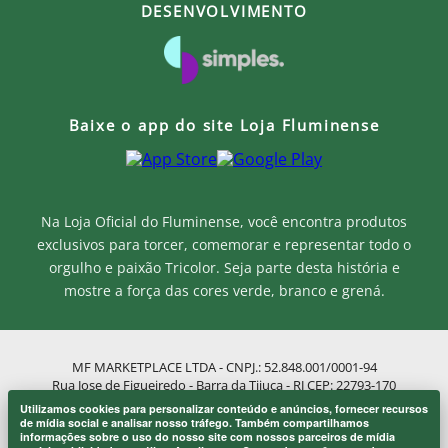
DESENVOLVIMENTO
Baixe o app do site Loja Fluminense
Na Loja Oficial do Fluminense, você encontra produtos
exclusivos para torcer, comemorar e representar todo o
orgulho e paixão Tricolor. Seja parte desta história e
mostre a força das cores verde, branco e grená.
MF MARKETPLACE LTDA - CNPJ.: 52.848.001/0001-94
Rua Jose de Figueiredo - Barra da Tijuca - RJ CEP: 22793-170
Atendimento ao Cliente: atendimento@lojaflu.com.br / (21) 98808-
Utilizamos cookies para personalizar conteúdo e anúncios, fornecer recursos
9954
Onde eu sou de casa.
de mídia social e analisar nosso tráfego. Também compartilhamos
×
informações sobre o uso do nosso site com nossos parceiros de mídia
Atendimento de 8:00h as 12:00h e 14:00h as 17:00h de segunda a
Laranjeiras 1902.