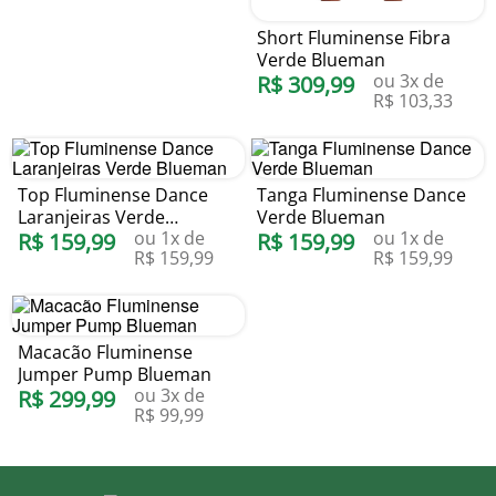
Short Fluminense Fibra
Verde Blueman
ou
3
x de
R$
309
,
99
R$
103
,
33
Top Fluminense Dance
Tanga Fluminense Dance
Laranjeiras Verde
Verde Blueman
ou
1
x de
ou
1
x de
Blueman
R$
159
,
99
R$
159
,
99
R$
159
,
99
R$
159
,
99
Macacão Fluminense
Jumper Pump Blueman
ou
3
x de
R$
299
,
99
R$
99
,
99