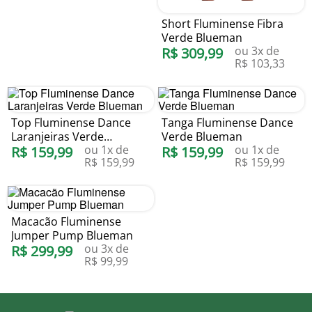
Short Fluminense Fibra
Verde Blueman
ou
3
x de
R$
309
,
99
R$
103
,
33
Top Fluminense Dance
Tanga Fluminense Dance
Laranjeiras Verde
Verde Blueman
ou
1
x de
ou
1
x de
Blueman
R$
159
,
99
R$
159
,
99
R$
159
,
99
R$
159
,
99
Macacão Fluminense
Jumper Pump Blueman
ou
3
x de
R$
299
,
99
R$
99
,
99