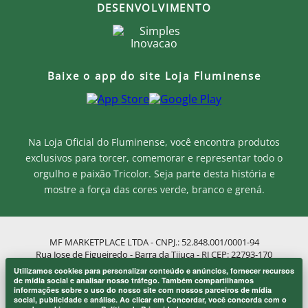
DESENVOLVIMENTO
Baixe o app do site Loja Fluminense
Na Loja Oficial do Fluminense, você encontra produtos
exclusivos para torcer, comemorar e representar todo o
orgulho e paixão Tricolor. Seja parte desta história e
mostre a força das cores verde, branco e grená.
MF MARKETPLACE LTDA - CNPJ.: 52.848.001/0001-94
Rua Jose de Figueiredo - Barra da Tijuca - RJ CEP: 22793-170
Atendimento ao Cliente: atendimento@lojaflu.com.br / (21) 98808-
Utilizamos cookies para personalizar conteúdo e anúncios, fornecer recursos
9954
Onde eu sou de casa.
de mídia social e analisar nosso tráfego. Também compartilhamos
×
informações sobre o uso do nosso site com nossos parceiros de mídia
Atendimento de 8:00h as 12:00h e 14:00h as 17:00h de segunda a
Laranjeiras 1902.
social, publicidade e análise. Ao clicar em Concordar, você concorda com o
sexta.