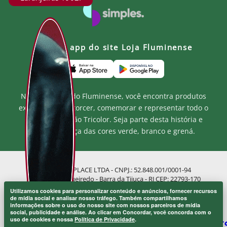
Baixe o app do site Loja Fluminense
Na Loja Oficial do Fluminense, você encontra produtos
exclusivos para torcer, comemorar e representar todo o
orgulho e paixão Tricolor. Seja parte desta história e
mostre a força das cores verde, branco e grená.
MF MARKETPLACE LTDA - CNPJ.: 52.848.001/0001-94
Rua Jose de Figueiredo - Barra da Tijuca - RJ CEP: 22793-170
Atendimento ao Cliente: atendimento@lojaflu.com.br / (21) 98808-
Utilizamos cookies para personalizar conteúdo e anúncios, fornecer recursos
9954
de mídia social e analisar nosso tráfego. Também compartilhamos
informações sobre o uso do nosso site com nossos parceiros de mídia
Atendimento de 8:00h as 12:00h e 14:00h as 17:00h de segunda a
social, publicidade e análise. Ao clicar em Concordar, você concorda com o
sexta.
uso de cookies e nossa
Política de Privacidade
.