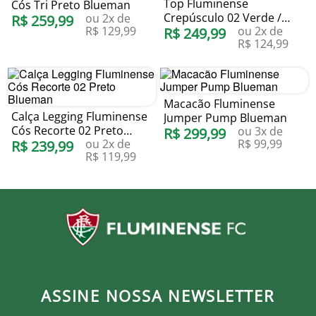
Top Fluminense
Cós Tri Preto Blueman
Crepúsculo 02 Verde /
ou
2
x de
R$
259
,
99
R$
129
,
99
ou
2
x de
Grená Blueman
R$
249
,
99
R$
124
,
99
Macacão Fluminense
Calça Legging Fluminense
Jumper Pump Blueman
Cós Recorte 02 Preto
ou
3
x de
R$
299
,
99
ou
2
x de
R$
99
,
99
Blueman
R$
239
,
99
R$
119
,
99
ASSINE NOSSA NEWSLETTER