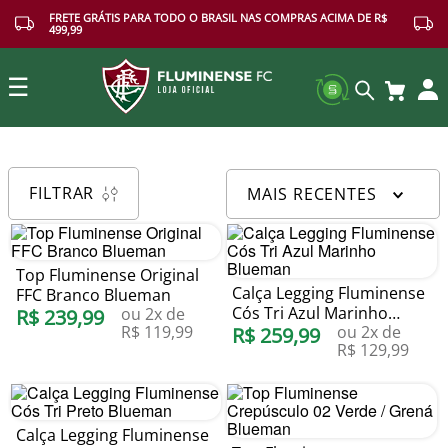
FRETE GRÁTIS PARA TODO O BRASIL NAS COMPRAS ACIMA DE R$
499,99
☰
Buscar
FILTRAR
MAIS RECENTES
Top Fluminense Original
Calça Legging Fluminense
FFC Branco Blueman
Cós Tri Azul Marinho
ou
2
x de
R$
239
,
99
R$
119
,
99
ou
2
x de
Blueman
R$
259
,
99
R$
129
,
99
Calça Legging Fluminense