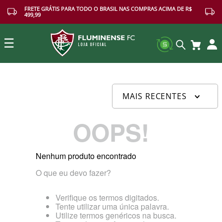
FRETE GRÁTIS PARA TODO O BRASIL NAS COMPRAS ACIMA DE R$
499,99
☰
Buscar
MAIS RECENTES
OOPS!
Nenhum produto encontrado
O que eu devo fazer?
Verifique os termos digitados.
Tente utilizar uma única palavra.
Utilize termos genéricos na busca.