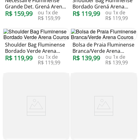
Nécessaire Fluminense
Shoulder Bag Fluminense
Grande Det. Grená Arena
Bordado Grená Arena
ou
1
x de
ou
1
x de
Couros
R$
159
,
99
Couros
R$
119
,
99
R$
159
,
99
R$
119
,
99
Shoulder Bag Fluminense
Bolsa de Praia Fluminense
Bordado Verde Arena
Branca/Verde Arena
ou
1
x de
ou
1
x de
Couros
R$
119
,
99
Couros
R$
139
,
99
R$
119
,
99
R$
139
,
99