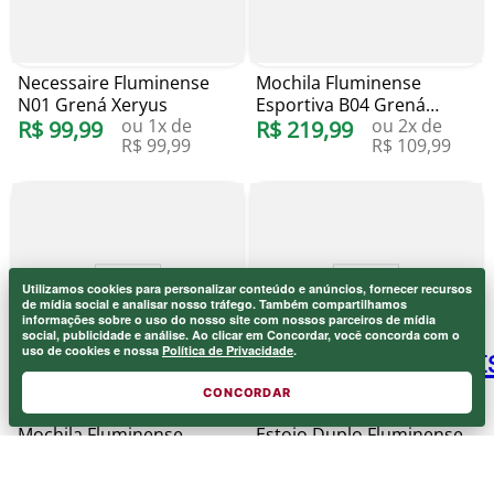
Necessaire Fluminense
Mochila Fluminense
N01 Grená Xeryus
Esportiva B04 Grená
ou
1
x de
ou
2
x de
R$
99
,
99
Xeryus
R$
219
,
99
R$
99
,
99
R$
109
,
99
Utilizamos cookies para personalizar conteúdo e anúncios, fornecer recursos
Onde eu sou de casa.
de mídia social e analisar nosso tráfego. Também compartilhamos
×
informações sobre o uso do nosso site com nossos parceiros de mídia
Laranjeiras 1902.
social, publicidade e análise. Ao clicar em Concordar, você concorda com o
uso de cookies e nossa
Política de Privacidade
.
CONCORDAR
Mochila Fluminense
Estojo Duplo Fluminense
Esportiva B02 Grená
Escolar R Grená Xeryus
ou
2
x de
ou
1
x de
Xeryus
R$
259
,
99
R$
69
,
99