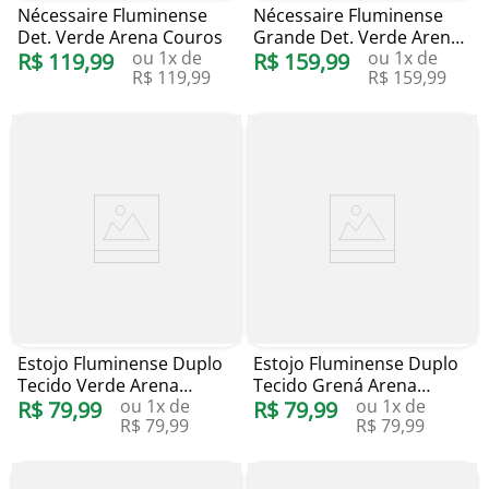
Nécessaire Fluminense
Nécessaire Fluminense
Det. Verde Arena Couros
Grande Det. Verde Arena
ou
1
x de
ou
1
x de
R$
119
,
99
Couros
R$
159
,
99
R$
119
,
99
R$
159
,
99
Estojo Fluminense Duplo
Estojo Fluminense Duplo
Tecido Verde Arena
Tecido Grená Arena
ou
1
x de
ou
1
x de
Couros
R$
79
,
99
Couros
R$
79
,
99
R$
79
,
99
R$
79
,
99