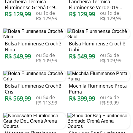
Lancheira Térmica
Lancheira Térmica
Fluminense Grená 019
Fluminense Verde 019
ou
1
x de
ou
1
x de
Arena Couros
R$
129
,
99
Arena Couros
R$
129
,
99
R$
129
,
99
R$
129
,
99
Bolsa Fluminense Crochê
Bolsa Fluminense Crochê
Nina
Gabi
ou
5
x de
ou
5
x de
R$
549
,
99
R$
549
,
99
R$
109
,
99
R$
109
,
99
Bolsa Fluminense Crochê
Mochila Fluminense Preta
Cris
Puma
ou
5
x de
ou
4
x de
R$
569
,
99
R$
399
,
99
R$
113
,
99
R$
99
,
99