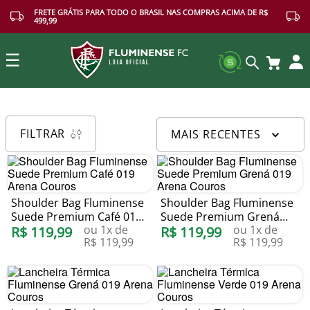
FRETE GRÁTIS PARA TODO O BRASIL NAS COMPRAS ACIMA DE R$
499,99
☰
Buscar
FILTRAR
MAIS RECENTES
Shoulder Bag Fluminense
Shoulder Bag Fluminense
Suede Premium Café 019
Suede Premium Grená
ou
1
x de
ou
1
x de
Arena Couros
R$
119
,
99
019 Arena Couros
R$
119
,
99
R$
119
,
99
R$
119
,
99