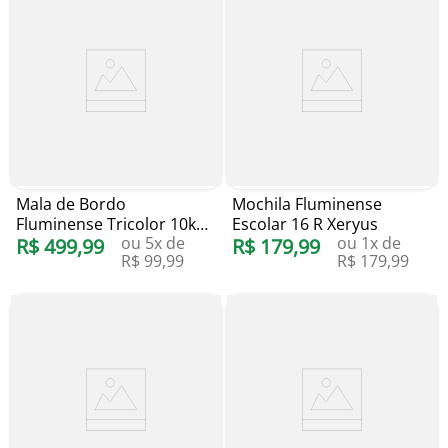
Mala de Bordo
Mochila Fluminense
Fluminense Tricolor 10kg
Escolar 16 R Xeryus
ou
5
x de
ou
1
x de
Bagaggio
R$
499
,
99
R$
179
,
99
R$
99
,
99
R$
179
,
99