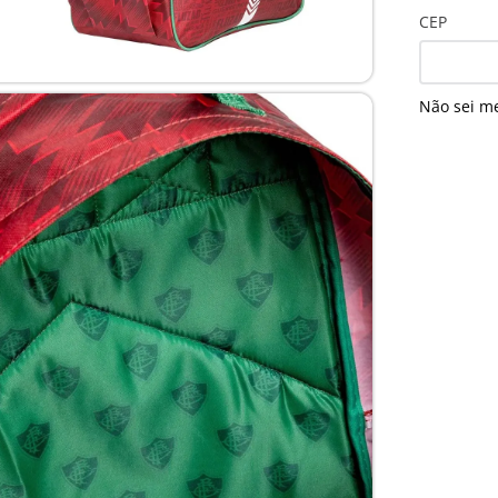
CEP
Não sei m