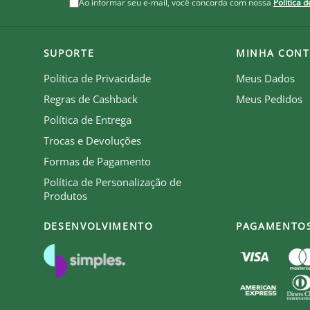
Ao informar seu e-mail, você concorda com nossa
Política 
racanã. Um item indispensável para quem já sabe que 
):
SUPORTE
MINHA CONT
Política de Privacidade
Meus Dados
Regras de Cashback
Meus Pedidos
Política de Entrega
be que recebe royalties com a venda de cada produto.
Trocas e Devoluções
Formas de Pagamento
Política de Personalização de
Produtos
DESENVOLVIMENTO
PAGAMENTO