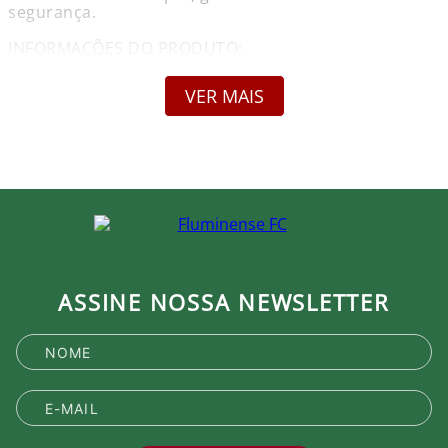
segurança.
INFORMAÇÕES DO PRODUTO:
Nome: Estojo Fluminense Duplo Tecido Verde Arena
Couros
VER MAIS
Marca: Arena Couros
Gênero: Unissex
Composição: Tecido
Garantia: Contra defeito de fabricação.
Medidas Aproximadas (Altura x Largura x
Profundidade):
Único: 11 cm x 24 cm x 7 cm
Obs.: Por ser um produto fabricado com carinho um
a um, artesanalmente, poderá ter uma pequenina
ASSINE NOSSA NEWSLETTER
variação.
Produto Oficial Licenciado do Fluminense.
Ao comprar um produto oficial você fortalece seu
clube que recebe royalties com a venda de cada
produto.