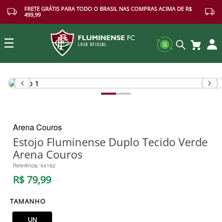
FRETE GRÁTIS PARA TODO O BRASIL NAS COMPRAS ACIMA DE R$
499,99
☰
Buscar
Arena Couros
Estojo Fluminense Duplo Tecido Verde
Arena Couros
Referência
:
64162
R$
79
,
99
TAMANHO
UN