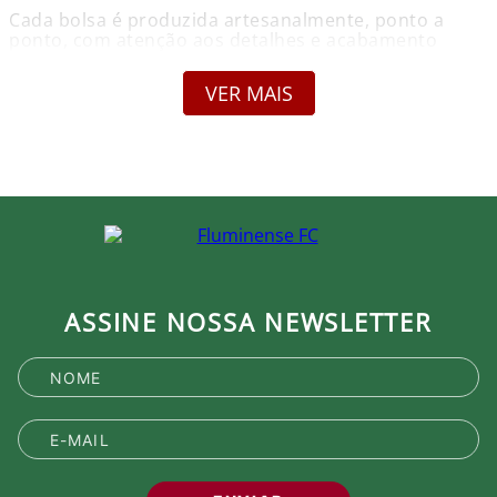
Cada bolsa é produzida artesanalmente, ponto a
ponto, com atenção aos detalhes e acabamento
cuidadoso.
VER MAIS
Diferente dos produtos fabricados em larga escala,
nossas peças carregam identidade, exclusividade e
autenticidade.
O crochê é uma tendência que atravessa temporadas
e une sofisticação, moda e tradição.
Pioneirismo é uma das principais marcas do
Fluminense e, por isso, não teria outro clube se não o
Tricolor a lançar as primeiras bolsas de crochê para
as suas torcedoras.
ASSINE NOSSA NEWSLETTER
Cada criação é resultado de horas de trabalho
manual, transformando fios em acessórios únicos
que valorizam o estilo e a personalidade de quem
usa. Além da beleza e da qualidade, nossas bolsas
oferecem às clientes algo cada vez mais raro: a
sensação de possuir uma peça especial, feita com
dedicação e propósito.
Informações do Produto: