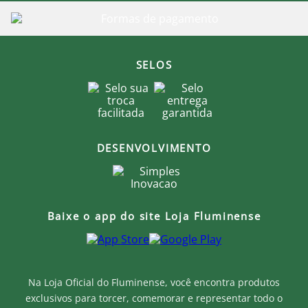
Lave à mão, com água fria e sabão neutro. Não utilize
máquina de lavar ou secadora.
Não torça a peça. Pressione suavemente para retirar
o excesso de água.
Se necessário, utilize uma escova macia para limpeza
delicada.
SELOS
Deixe secar naturalmente, em local arejado e à
sombra.
Para manter o formato original, seque a bolsa
apoiada em uma superfície plana.
Obs.: Por ser um produto fabricado com carinho um
DESENVOLVIMENTO
a um, artesanalmente, poderá ter uma pequenina
variação.
Produto Oficial Licenciado do Fluminense.
Ao comprar um produto oficial você fortalece seu
Baixe o app do site Loja Fluminense
clube que recebe royalties com a venda de cada
produto.
Na Loja Oficial do Fluminense, você encontra produtos
exclusivos para torcer, comemorar e representar todo o