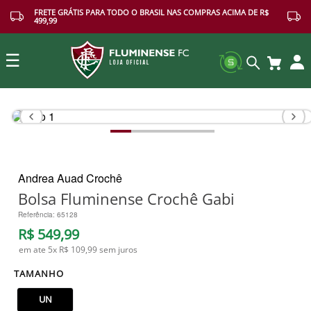
FRETE GRÁTIS PARA TODO O BRASIL NAS COMPRAS ACIMA DE R$
499,99
☰
Buscar
Andrea Auad Crochê
Bolsa Fluminense Crochê Gabi
Referência
:
65128
R$
549
,
99
em ate
5
x
R$ 109,99
sem juros
TAMANHO
UN