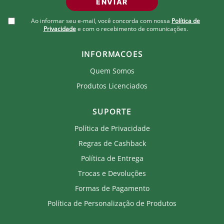
Nome: Bolsa Fluminense Crochê Gabi
ENVIAR
Marca: Andrea Auad
Gênero: Feminino
Ao informar seu e-mail, você concorda com nossa
Política de
Cor Predominante: Branco / Grená / Verde
Privacidade
e com o recebimento de comunicações.
Garantia: Contra defeito de fabricação.
INFORMACOES
Tamanho:
Único: 30 x 19 cm
Quem Somos
Detalhes:
Produtos Licenciados
Confeccionada em fio de malha premium, forrada
com tecido de algodão.
Possui fecho imantado e alça de corrente.
SUPORTE
Produto artesanal de alto valor percebido. •
Acabamento premium.
Política de Privacidade
Tendência forte na moda feminina.
Regras de Cashback
Peças que despertam desejo e conexão emocional.
Produção cuidadosa, garantindo qualidade em cada
Política de Entrega
detalhe.
Produto com história, autenticidade e identidade
Trocas e Devoluções
própria.
Formas de Pagamento
Cuidados com sua bolsa de crochê Andrea Auad em
Política de Personalização de Produtos
fio de malha:
Retire as alças antes de lavar.