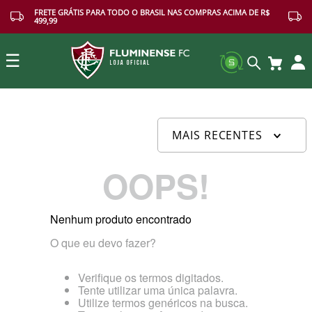
FRETE GRÁTIS PARA TODO O BRASIL NAS COMPRAS ACIMA DE R$
499,99
☰
Buscar
MAIS RECENTES
OOPS!
Nenhum produto encontrado
O que eu devo fazer?
Verifique os termos digitados.
Tente utilizar uma única palavra.
Utilize termos genéricos na busca.