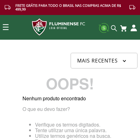
FRETE GRÁTIS PARA TODO O BRASIL NAS COMPRAS ACIMA DE R$
499,99
☰
Buscar
MAIS RECENTES
OOPS!
Nenhum produto encontrado
O que eu devo fazer?
Verifique os termos digitados.
Tente utilizar uma única palavra.
Utilize termos genéricos na busca.