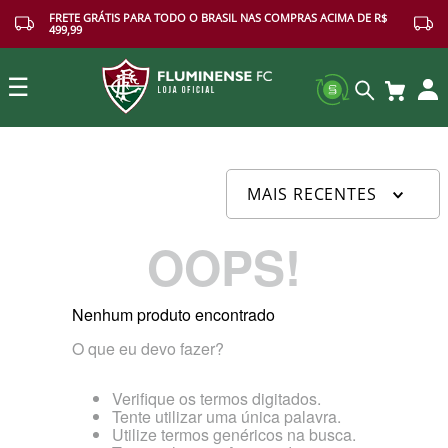
FRETE GRÁTIS PARA TODO O BRASIL NAS COMPRAS ACIMA DE R$
499,99
☰
Buscar
MAIS RECENTES
OOPS!
Nenhum produto encontrado
O que eu devo fazer?
Verifique os termos digitados.
Tente utilizar uma única palavra.
Utilize termos genéricos na busca.