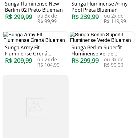
Sunga Fluminense New
Sunga Fluminense Army
Berlim 02 Preto Blueman
Pool Preta Blueman
ou
3
x de
ou
2
x de
R$
299
,
99
R$
239
,
99
R$
99
,
99
R$
119
,
99
Sunga Army Fit
Sunga Berlim Superfit
Fluminense Grená
Fluminense Verde
ou
2
x de
ou
3
x de
Blueman
R$
209
,
99
Blueman
R$
299
,
99
R$
104
,
99
R$
99
,
99