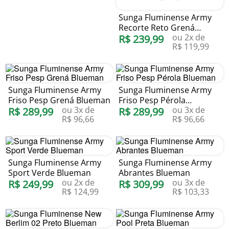
Sunga Fluminense Army
Recorte Reto Grená
ou
2
x de
Blueman
R$
239
,
99
R$
119
,
99
Sunga Fluminense Army
Sunga Fluminense Army
Friso Pesp Grená Blueman
Friso Pesp Pérola
ou
3
x de
ou
3
x de
R$
289
,
99
Blueman
R$
289
,
99
R$
96
,
66
R$
96
,
66
Sunga Fluminense Army
Sunga Fluminense Army
Sport Verde Blueman
Abrantes Blueman
ou
2
x de
ou
3
x de
R$
249
,
99
R$
309
,
99
R$
124
,
99
R$
103
,
33