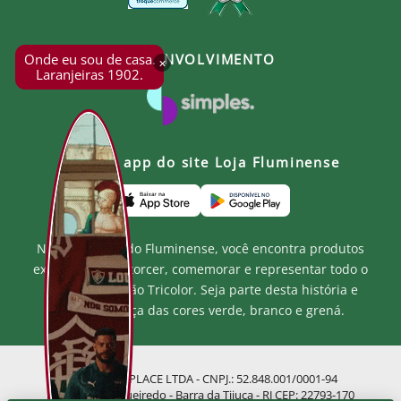
Onde eu sou de casa.
DESENVOLVIMENTO
×
Laranjeiras 1902.
Baixe o app do site Loja Fluminense
Na Loja Oficial do Fluminense, você encontra produtos
exclusivos para torcer, comemorar e representar todo o
orgulho e paixão Tricolor. Seja parte desta história e
mostre a força das cores verde, branco e grená.
MF MARKETPLACE LTDA - CNPJ.: 52.848.001/0001-94
Rua Jose de Figueiredo - Barra da Tijuca - RJ CEP: 22793-170