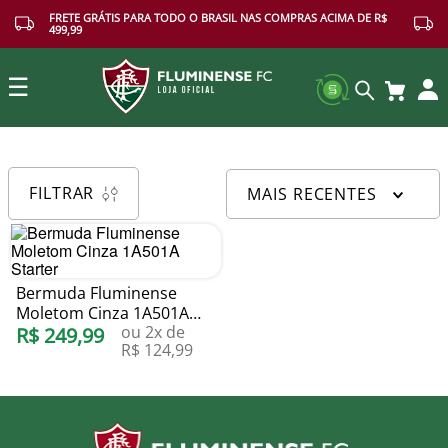
FRETE GRÁTIS PARA TODO O BRASIL NAS COMPRAS ACIMA DE R$
499,99
☰
Buscar
FILTRAR
MAIS RECENTES
Bermuda Fluminense
Moletom Cinza 1A501A
ou
2
x de
Starter
R$
249
,
99
R$
124
,
99