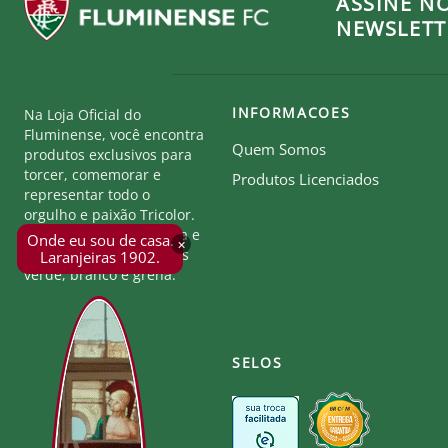
ASSINE N
NEWSLETT
INFORMACOES
Na Loja Oficial do
Fluminense, você encontra
Quem Somos
produtos exclusivos para
torcer, comemorar e
Produtos Licenciados
representar todo o
orgulho e paixão Tricolor.
Seja parte desta história e
Onde eu sou de casa.
×
mostre a força das cores
Laranjeiras 1902.
verde, branco e grená.
SELOS