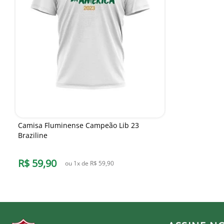
Camisa Fluminense Campeão Lib 23
Braziline
R$
59
,
90
ou
1
x de
R$
59
,
90