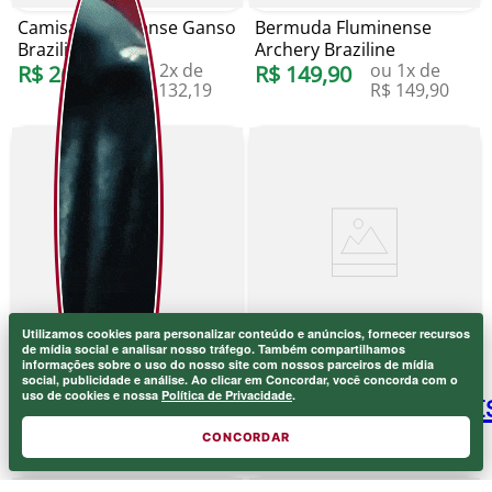
Camisa Fluminense Ganso
Bermuda Fluminense
Braziline
Archery Braziline
ou
2
x de
ou
1
x de
R$
264
,
39
R$
149
,
90
R$
132
,
19
R$
149
,
90
Utilizamos cookies para personalizar conteúdo e anúncios, fornecer recursos
de mídia social e analisar nosso tráfego. Também compartilhamos
informações sobre o uso do nosso site com nossos parceiros de mídia
Camisa Fluminense
Camisa Fluminense Cano
social, publicidade e análise. Ao clicar em Concordar, você concorda com o
uso de cookies e nossa
Política de Privacidade
.
Marcelo Braziline
Braziline
ou
2
x de
ou
2
x de
R$
264
,
39
R$
264
,
39
R$
132
,
19
R$
132
,
19
CONCORDAR