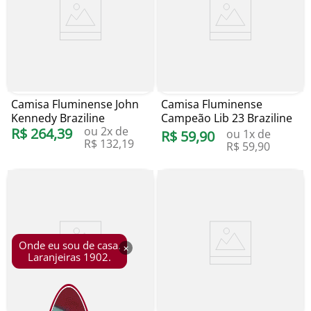
Camisa Fluminense John
Camisa Fluminense
Kennedy Braziline
Campeão Lib 23 Braziline
ou
2
x de
R$
264
,
39
ou
1
x de
R$
59
,
90
R$
132
,
19
R$
59
,
90
Onde eu sou de casa.
×
Laranjeiras 1902.