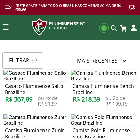
FRETE GRÁTIS PARA TODO O BRASIL NAS COMPRAS ACIMA DE R$
499,99
☰
Buscar
FILTRAR
MAIS RECENTES
Casaco Fluminense Salto
Camisa Fluminense Bench
Braziline
Braziline
ou
4
x de
ou
2
x de
R$
367
,
89
R$
218
,
39
R$
91
,
97
R$
109
,
19
Camisa Fluminense Zunir
Camisa Polo Fluminense
Braziline
Soar Braziline