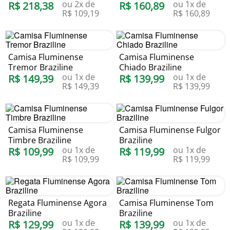
ou
2
x de
ou
1
x de
R$
218
,
38
R$
160
,
89
R$
109
,
19
R$
160
,
89
Camisa Fluminense
Camisa Fluminense
Tremor Braziline
Chiado Braziline
ou
1
x de
ou
1
x de
R$
149
,
39
R$
139
,
99
R$
149
,
39
R$
139
,
99
Camisa Fluminense
Camisa Fluminense Fulgor
Timbre Braziline
Braziline
ou
1
x de
ou
1
x de
R$
109
,
99
R$
119
,
99
R$
109
,
99
R$
119
,
99
Regata Fluminense Agora
Camisa Fluminense Tom
Braziline
Braziline
ou
1
x de
ou
1
x de
R$
129
,
99
R$
139
,
99