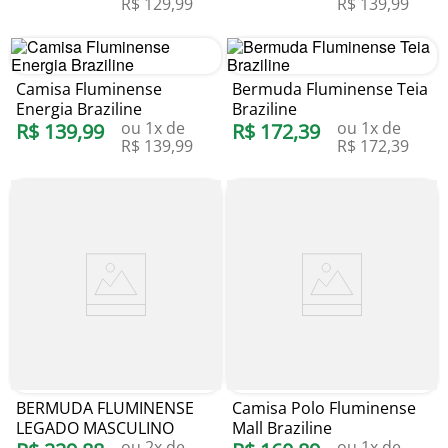
R$
129
,
99
R$
139
,
99
Camisa Fluminense
Bermuda Fluminense Teia
Energia Braziline
Braziline
ou
1
x de
ou
1
x de
R$
139
,
99
R$
172
,
39
R$
139
,
99
R$
172
,
39
BERMUDA FLUMINENSE
Camisa Polo Fluminense
LEGADO MASCULINO
Mall Braziline
ou
2
x de
ou
1
x de