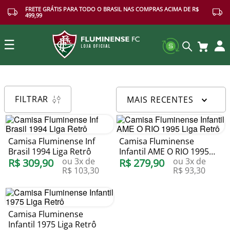
FRETE GRÁTIS PARA TODO O BRASIL NAS COMPRAS ACIMA DE R$
499,99
☰
Buscar
FILTRAR
MAIS RECENTES
Camisa Fluminense Inf
Camisa Fluminense
Brasil 1994 Liga Retrô
Infantil AME O RIO 1995
ou
3
x de
ou
3
x de
R$
309
,
90
Liga Retrô
R$
279
,
90
R$
103
,
30
R$
93
,
30
Camisa Fluminense
Infantil 1975 Liga Retrô