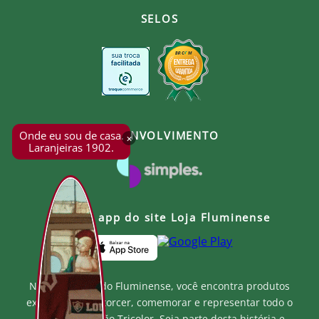
SELOS
Onde eu sou de casa.
DESENVOLVIMENTO
×
Laranjeiras 1902.
Baixe o app do site Loja Fluminense
Na Loja Oficial do Fluminense, você encontra produtos
exclusivos para torcer, comemorar e representar todo o
orgulho e paixão Tricolor. Seja parte desta história e