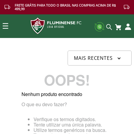
FRETE GRÁTIS PARA TODO O BRASIL NAS COMPRAS ACIMA DE R$
499,99
☰
Buscar
MAIS RECENTES
OOPS!
Nenhum produto encontrado
O que eu devo fazer?
Verifique os termos digitados.
Tente utilizar uma única palavra.
Utilize termos genéricos na busca.