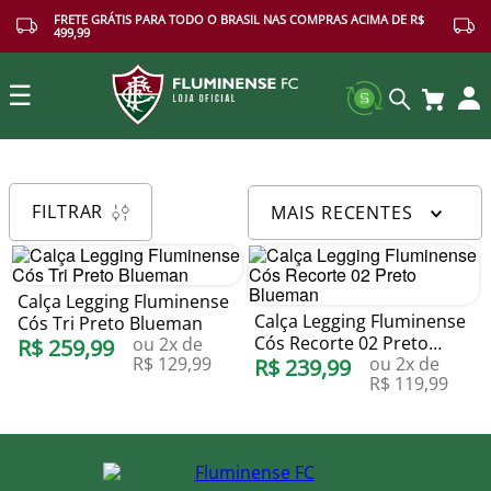
FRETE GRÁTIS PARA TODO O BRASIL NAS COMPRAS ACIMA DE R$
499,99
☰
Buscar
FILTRAR
MAIS RECENTES
Calça Legging Fluminense
Calça Legging Fluminense
Cós Tri Preto Blueman
Cós Recorte 02 Preto
ou
2
x de
R$
259
,
99
R$
129
,
99
ou
2
x de
Blueman
R$
239
,
99
R$
119
,
99