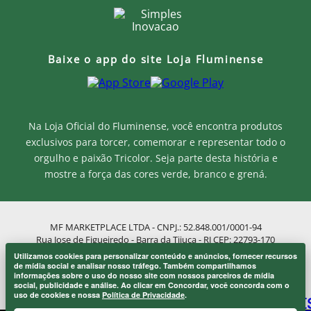
Baixe o app do site Loja Fluminense
Na Loja Oficial do Fluminense, você encontra produtos
exclusivos para torcer, comemorar e representar todo o
orgulho e paixão Tricolor. Seja parte desta história e
mostre a força das cores verde, branco e grená.
MF MARKETPLACE LTDA - CNPJ.: 52.848.001/0001-94
Rua Jose de Figueiredo - Barra da Tijuca - RJ CEP: 22793-170
Atendimento ao Cliente: atendimento@lojaflu.com.br / (21) 98808-
Utilizamos cookies para personalizar conteúdo e anúncios, fornecer recursos
9954
Onde eu sou de casa.
de mídia social e analisar nosso tráfego. Também compartilhamos
×
informações sobre o uso do nosso site com nossos parceiros de mídia
Atendimento de 8:00h as 12:00h e 14:00h as 17:00h de segunda a
Laranjeiras 1902.
social, publicidade e análise. Ao clicar em Concordar, você concorda com o
sexta.
uso de cookies e nossa
Política de Privacidade
.