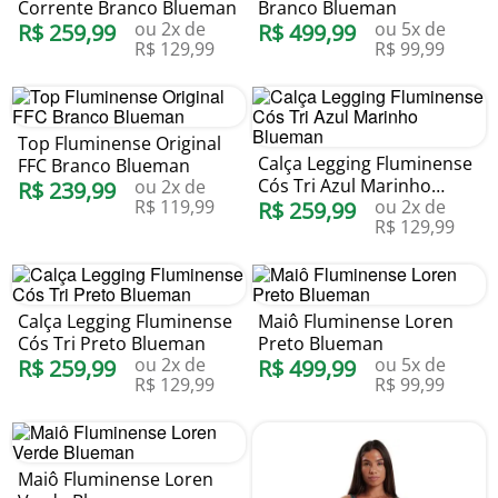
Corrente Branco Blueman
Branco Blueman
ou
2
x de
ou
5
x de
R$
259
,
99
R$
499
,
99
R$
129
,
99
R$
99
,
99
Top Fluminense Original
Calça Legging Fluminense
FFC Branco Blueman
Cós Tri Azul Marinho
ou
2
x de
R$
239
,
99
R$
119
,
99
ou
2
x de
Blueman
R$
259
,
99
R$
129
,
99
Calça Legging Fluminense
Maiô Fluminense Loren
Cós Tri Preto Blueman
Preto Blueman
ou
2
x de
ou
5
x de
R$
259
,
99
R$
499
,
99
R$
129
,
99
R$
99
,
99
Maiô Fluminense Loren