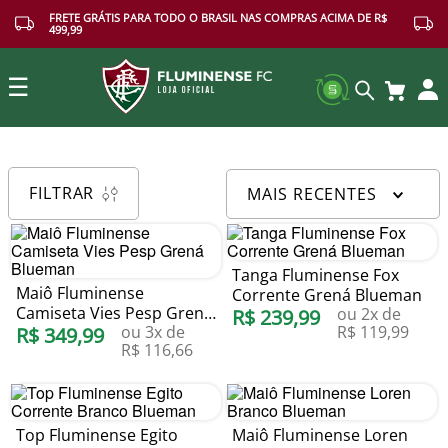
FRETE GRÁTIS PARA TODO O BRASIL NAS COMPRAS ACIMA DE R$
499,99
☰
Buscar
FILTRAR
MAIS RECENTES
Tanga Fluminense Fox
Maiô Fluminense
Corrente Grená Blueman
Camiseta Vies Pesp Grená
ou
2
x de
R$
239
,
99
ou
3
x de
R$
119
,
99
Blueman
R$
349
,
99
R$
116
,
66
Top Fluminense Egito
Maiô Fluminense Loren