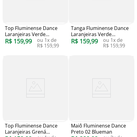
Top Fluminense Dance
Tanga Fluminense Dance
Laranjeiras Verde
Laranjeiras Verde
ou
1
x de
ou
1
x de
Blueman
R$
159
,
99
Blueman
R$
159
,
99
R$
159
,
99
R$
159
,
99
Top Fluminense Dance
Maiô Fluminense Dance
Laranjeiras Grená
Preto 02 Blueman