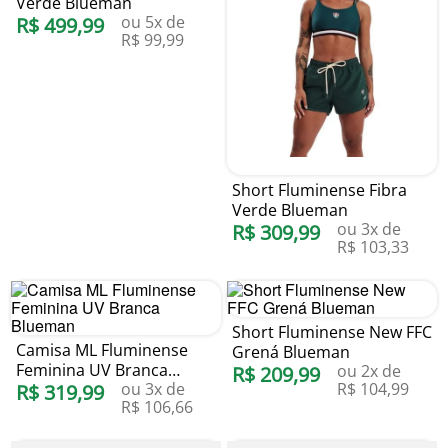
Verde Blueman
ou
5
x de
R$
499
,
99
R$
99
,
99
Short Fluminense Fibra
Verde Blueman
ou
3
x de
R$
309
,
99
R$
103
,
33
Short Fluminense New FFC
Camisa ML Fluminense
Grená Blueman
Feminina UV Branca
ou
2
x de
R$
209
,
99
ou
3
x de
R$
104
,
99
Blueman
R$
319
,
99
R$
106
,
66