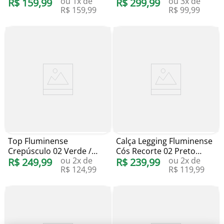
ou
1
x de
ou
3
x de
Blueman
R$
159
,
99
R$
299
,
99
R$
159
,
99
R$
99
,
99
Top Fluminense
Calça Legging Fluminense
Crepúsculo 02 Verde /
Cós Recorte 02 Preto
ou
2
x de
ou
2
x de
Grená Blueman
R$
249
,
99
Blueman
R$
239
,
99
R$
124
,
99
R$
119
,
99