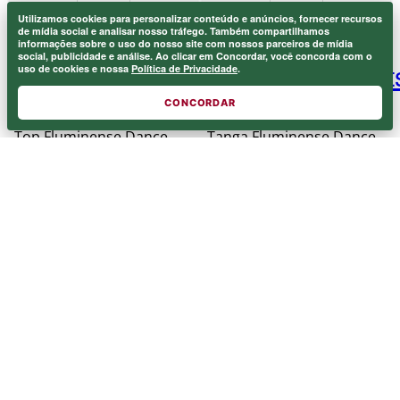
Utilizamos cookies para personalizar conteúdo e anúncios, fornecer recursos
Onde eu sou de casa.
de mídia social e analisar nosso tráfego. Também compartilhamos
×
informações sobre o uso do nosso site com nossos parceiros de mídia
Laranjeiras 1902.
social, publicidade e análise. Ao clicar em Concordar, você concorda com o
uso de cookies e nossa
Política de Privacidade
.
CONCORDAR
Top Fluminense Dance
Tanga Fluminense Dance
Grená Blueman
Grená Blueman
ou
1
x de
ou
1
x de
R$
159
,
99
R$
159
,
99
R$
159
,
99
R$
159
,
99