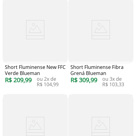
Short Fluminense New FFC
Short Fluminense Fibra
Verde Blueman
Grená Blueman
ou
2
x de
ou
3
x de
R$
209
,
99
R$
309
,
99
R$
104
,
99
R$
103
,
33