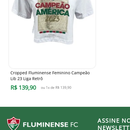
Cropped Fluminense Feminino Campeão
Lib 23 Liga Retrô
R$
139
,
90
ou
1
x de
R$
139
,
90
ASSINE N
NEWSLETT