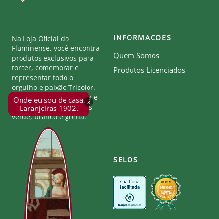
INFORMACOES
Na Loja Oficial do
Fluminense, você encontra
Quem Somos
produtos exclusivos para
torcer, comemorar e
Produtos Licenciados
representar todo o
orgulho e paixão Tricolor.
Seja parte desta história e
Onde eu sou de casa.
×
mostre a força das cores
Laranjeiras 1902.
verde, branco e grená.
SELOS