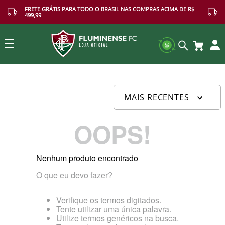
FRETE GRÁTIS PARA TODO O BRASIL NAS COMPRAS ACIMA DE R$
499,99
☰
Buscar
MAIS RECENTES
OOPS!
Nenhum produto encontrado
O que eu devo fazer?
Verifique os termos digitados.
Tente utilizar uma única palavra.
Utilize termos genéricos na busca.