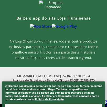
Baixe o app do site Loja Fluminense
Na Loja Oficial do Fluminense, você encontra produtos
exclusivos para torcer, comemorar e representar todo o
orgulho e paixão Tricolor. Seja parte desta história e
mostre a força das cores verde, branco e grená.
MF MARKETPLACE LTDA - CNPJ.: 52.848.001/0001-94
Rua Jose de Figueiredo - Barra da Tijuca - RJ CEP: 22793-170
Atendimento ao Cliente: atendimento@lojaflu.com.br / (21) 98808-
Utilizamos cookies para personalizar conteúdo e anúncios, fornecer recursos
9954
Onde eu sou de casa.
de mídia social e analisar nosso tráfego. Também compartilhamos
×
informações sobre o uso do nosso site com nossos parceiros de mídia
Atendimento de 8:00h as 12:00h e 14:00h as 17:00h de segunda a
Laranjeiras 1902.
social, publicidade e análise. Ao clicar em Concordar, você concorda com o
sexta.
uso de cookies e nossa
Política de Privacidade
.