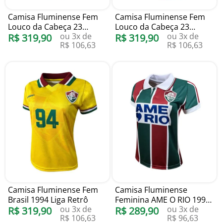
Camisa Fluminense Fem
Camisa Fluminense Fem
Louco da Cabeça 23
Louco da Cabeça 23
ou
3
x de
ou
3
x de
Branca Liga Retrô
R$
319
,
90
Tricolor Liga Retrô
R$
319
,
90
R$
106
,
63
R$
106
,
63
Camisa Fluminense Fem
Camisa Fluminense
Brasil 1994 Liga Retrô
Feminina AME O RIO 1995
ou
3
x de
ou
3
x de
R$
319
,
90
Liga Retrô
R$
289
,
90
R$
106
,
63
R$
96
,
63