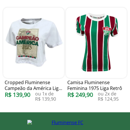
Cropped Fluminense
Camisa Fluminense
Campeão da América Liga
Feminina 1975 Liga Retrô
ou
1
x de
ou
2
x de
Retrô
R$
139
,
90
R$
249
,
90
R$
139
,
90
R$
124
,
95