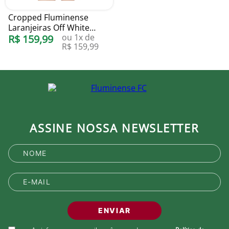
Cropped Fluminense
Laranjeiras Off White
ou
1
x de
Blueman
R$
159
,
99
R$
159
,
99
ASSINE NOSSA NEWSLETTER
ENVIAR