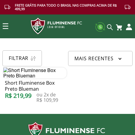
FRETE GRÁTIS PARA TODO O BRASIL NAS COMPRAS ACIMA DE R$
499,99
☰
Buscar
FILTRAR
MAIS RECENTES
Short Fluminense Box
Preto Blueman
ou
2
x de
R$
219
,
99
R$
109
,
99