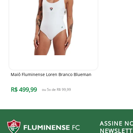
Maiô Fluminense Loren Branco Blueman
R$
499
,
99
ou
5
x de
R$
99
,
99
ASSINE N
NEWSLETT