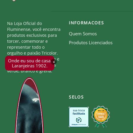
INFORMACOES
Na Loja Oficial do
Fluminense, você encontra
Quem Somos
produtos exclusivos para
torcer, comemorar e
Produtos Licenciados
representar todo o
orgulho e paixão Tricolor.
Seja parte desta história e
Onde eu sou de casa.
×
mostre a força das cores
Laranjeiras 1902.
verde, branco e grená.
SELOS