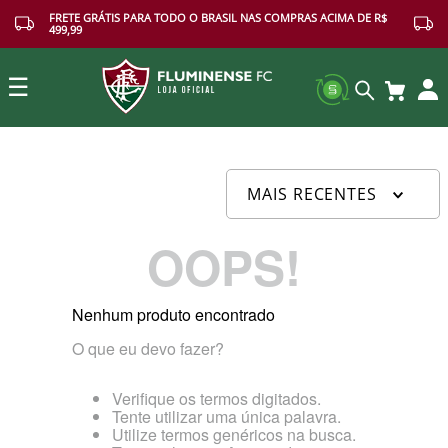
FRETE GRÁTIS PARA TODO O BRASIL NAS COMPRAS ACIMA DE R$
499,99
☰
Buscar
MAIS RECENTES
OOPS!
Nenhum produto encontrado
O que eu devo fazer?
Verifique os termos digitados.
Tente utilizar uma única palavra.
Utilize termos genéricos na busca.