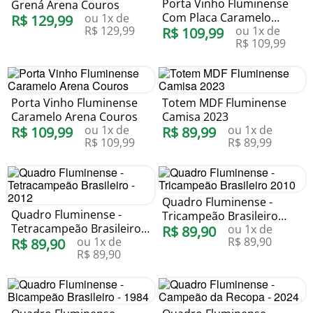
Porta Vinho Fluminense
Grená Arena Couros
Com Placa Caramelo
ou
1
x de
R$
129
,
99
R$
129
,
99
ou
1
x de
Arena Couros
R$
109
,
99
R$
109
,
99
Porta Vinho Fluminense
Totem MDF Fluminense
Caramelo Arena Couros
Camisa 2023
ou
1
x de
ou
1
x de
R$
109
,
99
R$
89
,
99
R$
109
,
99
R$
89
,
99
Quadro Fluminense -
Quadro Fluminense -
Tricampeão Brasileiro
Tetracampeão Brasileiro -
ou
1
x de
2010
R$
89
,
90
ou
1
x de
R$
89
,
90
2012
R$
89
,
90
R$
89
,
90