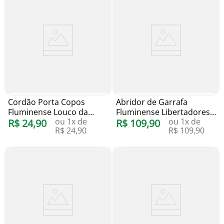
Cordão Porta Copos
Abridor de Garrafa
Fluminense Louco da
Fluminense Libertadores
ou
1
x de
ou
1
x de
Cabeça Com Mosquetão
R$
24
,
90
23 Milled
R$
109
,
90
R$
24
,
90
R$
109
,
90