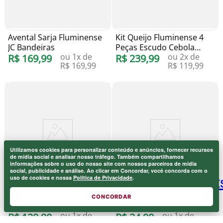
Avental Sarja Fluminense
Kit Queijo Fluminense 4
JC Bandeiras
Peças Escudo Cebola
ou
1
x de
ou
2
x de
R$
169
,
99
Brindes
R$
239
,
99
R$
169
,
99
R$
119
,
99
Utilizamos cookies para personalizar conteúdo e anúncios, fornecer recursos
Onde eu sou de casa.
de mídia social e analisar nosso tráfego. Também compartilhamos
×
informações sobre o uso do nosso site com nossos parceiros de mídia
Laranjeiras 1902.
social, publicidade e análise. Ao clicar em Concordar, você concorda com o
uso de cookies e nossa
Política de Privacidade
.
Futpin Fluminense Escudo
Cordão Porta Copo
CONCORDAR
Cebola Brindes
Fluminense Grená
ou
1
x de
ou
1
x de
R$
129
,
90
R$
24
,
90