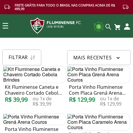
FRETE GRÁTIS PARA TODO O BRASIL NAS COMPRAS ACIMA DE R$
499,99
☰
Buscar
FILTRAR
MAIS RECENTES
Kit Fluminense Caneta e
Porta Vinho Fluminense
Chaveiro Cortado Cebola
Com Placa Grená Arena
ou
1
x de
ou
1
x de
Brindes
R$
39
,
99
Couros
R$
129
,
99
R$
39
,
99
R$
129
,
99
Porta Vinho Fluminense