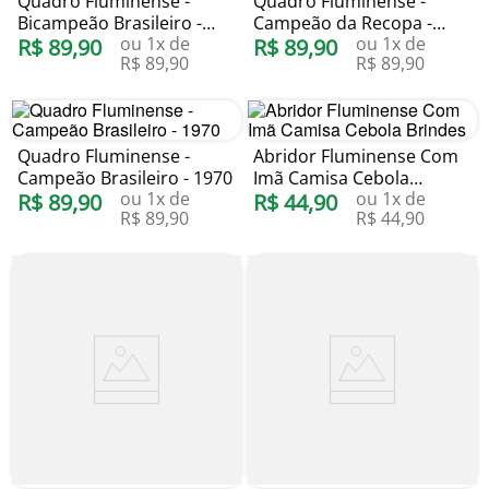
Quadro Fluminense -
Quadro Fluminense -
Bicampeão Brasileiro -
Campeão da Recopa -
ou
1
x de
ou
1
x de
1984
R$
89
,
90
2024
R$
89
,
90
R$
89
,
90
R$
89
,
90
Quadro Fluminense -
Abridor Fluminense Com
Campeão Brasileiro - 1970
Imã Camisa Cebola
ou
1
x de
ou
1
x de
R$
89
,
90
Brindes
R$
44
,
90
R$
89
,
90
R$
44
,
90