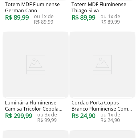
Totem MDF Fluminense
Totem MDF Fluminense
German Cano
Thiago Silva
ou
1
x de
ou
1
x de
R$
89
,
99
R$
89
,
99
R$
89
,
99
R$
89
,
99
Luminária Fluminense
Cordão Porta Copos
Camisa Tricolor Cebola
Branco Fluminense Com
ou
3
x de
ou
1
x de
Brindes
R$
299
,
99
Mosquetão
R$
24
,
90
R$
99
,
99
R$
24
,
90