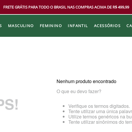
FRETE GRÁTIS PARA TODO O BRASIL NAS COMPRAS ACIMA DE R$ 499,99
S
MASCULINO
FEMININO
INFANTIL
ACESSÓRIOS
C
Nenhum produto encontrado
O que eu devo fazer?
PS!
Verifique os termos digitados.
Tente utilizar uma única palavr
Utilize termos genéricos na bu
Tente utilizar sinônimos do te