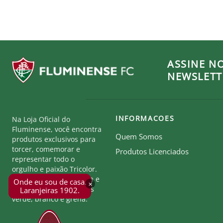
ASSINE N
NEWSLETT
INFORMACOES
Na Loja Oficial do
Fluminense, você encontra
Quem Somos
produtos exclusivos para
torcer, comemorar e
Produtos Licenciados
representar todo o
orgulho e paixão Tricolor.
Seja parte desta história e
Onde eu sou de casa.
×
mostre a força das cores
Laranjeiras 1902.
verde, branco e grená.