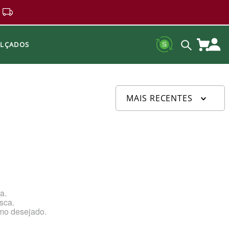
ALÇADOS
MAIS RECENTES
a.
sca.
rmo desejado.