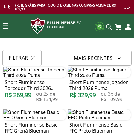
FRETE GRÁTIS PARA TODO O BRASIL NAS COMPRAS ACIMA DE R$
499,99
☰
Buscar
FILTRAR
MAIS RECENTES
Short Fluminense
Short Fluminense Jogador
Torcedor Third 2026
Third 2026 Puma
ou
2
x de
ou
3
x de
Puma
R$
269
,
99
R$
329
,
99
R$
134
,
99
R$
109
,
99
Short Fluminense Basic
Short Fluminense Basic
FFC Grená Blueman
FFC Preto Blueman