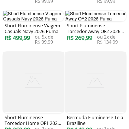
R$
99
,
99
R$
99
,
99
Short Fluminense Viagem
Short Fluminense
Casuals Navy 2026 Puma
Torcedor Away OF2 2026
ou
5
x de
ou
2
x de
R$
499
,
99
Puma
R$
269
,
99
R$
99
,
99
R$
134
,
99
Short Fluminense
Bermuda Fluminense Teia
Torcedor Home OF1 2026
Braziline
ou
2
x de
ou
1
x de
Puma