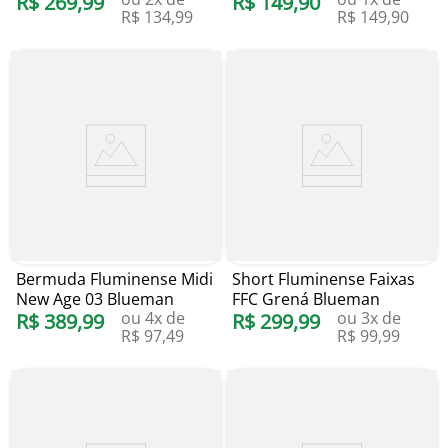
R$
269
,
99
R$
149
,
90
R$
134
,
99
R$
149
,
90
Bermuda Fluminense Midi
Short Fluminense Faixas
New Age 03 Blueman
FFC Grená Blueman
ou
4
x de
ou
3
x de
R$
389
,
99
R$
299
,
99
R$
97
,
49
R$
99
,
99