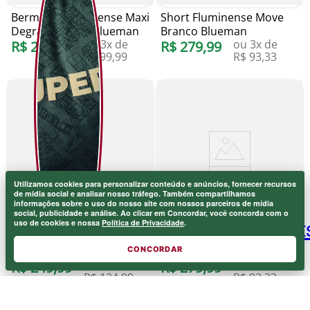
Bermuda Fluminense Maxi
Short Fluminense Move
Degrade Verde Blueman
Branco Blueman
ou
3
x de
ou
3
x de
R$
299
,
99
R$
279
,
99
R$
99
,
99
R$
93
,
33
Utilizamos cookies para personalizar conteúdo e anúncios, fornecer recursos
de mídia social e analisar nosso tráfego. Também compartilhamos
informações sobre o uso do nosso site com nossos parceiros de mídia
social, publicidade e análise. Ao clicar em Concordar, você concorda com o
uso de cookies e nossa
Política de Privacidade
.
Bermuda Fluminense
Short Fluminense Move
Moletom Cinza 1A501A
Verde Blueman
CONCORDAR
ou
2
x de
ou
3
x de
Starter
R$
249
,
99
R$
279
,
99
R$
124
,
99
R$
93
,
33