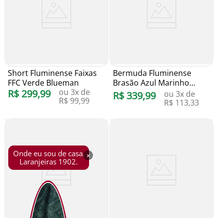
Short Fluminense Faixas
Bermuda Fluminense
FFC Verde Blueman
Brasão Azul Marinho
ou
3
x de
R$
299
,
99
Foxton
ou
3
x de
R$
339
,
99
R$
99
,
99
R$
113
,
33
Onde eu sou de casa.
×
Laranjeiras 1902.