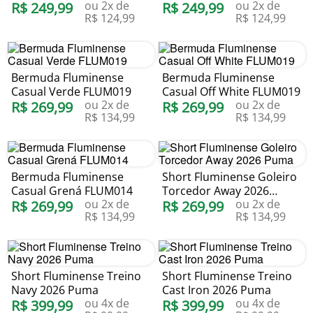
ou
2
x de
ou
2
x de
R$
249
,
99
R$
249
,
99
R$
124
,
99
R$
124
,
99
Bermuda Fluminense
Bermuda Fluminense
Casual Verde FLUM019
Casual Off White FLUM019
ou
2
x de
ou
2
x de
R$
269
,
99
R$
269
,
99
R$
134
,
99
R$
134
,
99
Bermuda Fluminense
Short Fluminense Goleiro
Casual Grená FLUM014
Torcedor Away 2026
ou
2
x de
ou
2
x de
R$
269
,
99
Puma
R$
269
,
99
R$
134
,
99
R$
134
,
99
Short Fluminense Treino
Short Fluminense Treino
Navy 2026 Puma
Cast Iron 2026 Puma
ou
4
x de
ou
4
x de
R$
399
,
99
R$
399
,
99