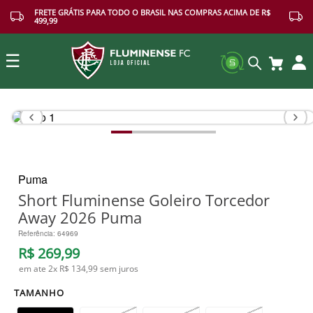
FRETE GRÁTIS PARA TODO O BRASIL NAS COMPRAS ACIMA DE R$
499,99
☰
Buscar
Puma
Short Fluminense Goleiro Torcedor
Away 2026 Puma
Referência
:
64969
R$
269
,
99
em ate
2
x
R$ 134,99
sem juros
TAMANHO