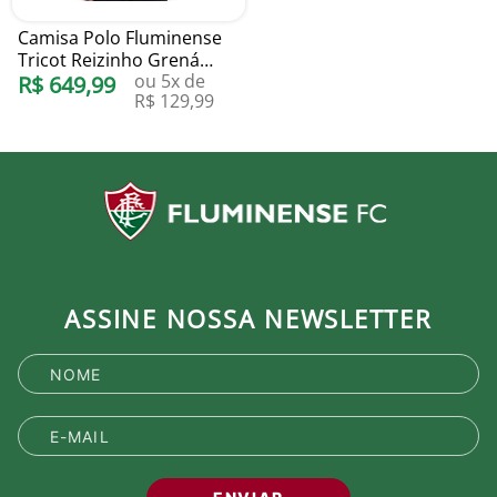
Camisa Polo Fluminense
Tricot Reizinho Grená
ou
5
x de
Foxton
R$
649
,
99
R$
129
,
99
ASSINE NOSSA NEWSLETTER