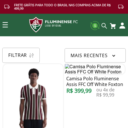
FRETE GRÁTIS PARA TODO O BRASIL NAS COMPRAS ACIMA DE R$
499,99
☰
Buscar
FILTRAR
MAIS RECENTES
Camisa Polo Fluminense
Assis FFC Off White Foxton
ou
4
x de
R$
399
,
99
R$
99
,
99