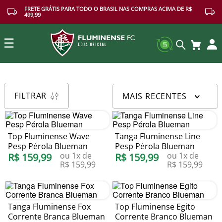
FRETE GRÁTIS PARA TODO O BRASIL NAS COMPRAS ACIMA DE R$
499,99
☰
Buscar
FILTRAR
MAIS RECENTES
Top Fluminense Wave
Tanga Fluminense Line
Pesp Pérola Blueman
Pesp Pérola Blueman
ou
1
x de
ou
1
x de
R$
159
,
99
R$
159
,
99
R$
159
,
99
R$
159
,
99
Tanga Fluminense Fox
Top Fluminense Egito
Corrente Branca Blueman
Corrente Branco Blueman