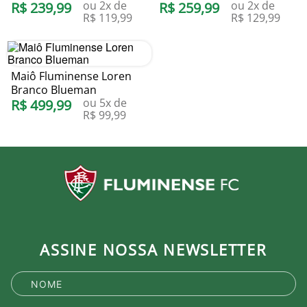
ou
2
x de
ou
2
x de
R$
239
,
99
R$
259
,
99
R$
119
,
99
R$
129
,
99
Maiô Fluminense Loren
Branco Blueman
ou
5
x de
R$
499
,
99
R$
99
,
99
ASSINE NOSSA NEWSLETTER