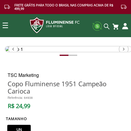
FRETE GRÁTIS PARA TODO O BRASIL NAS COMPRAS ACIMA DE R$
499,99
☰
Buscar
TSC Marketing
Copo Fluminense 1951 Campeão
Carioca
Referência
:
64938
R$
24
,
99
TAMANHO
UN