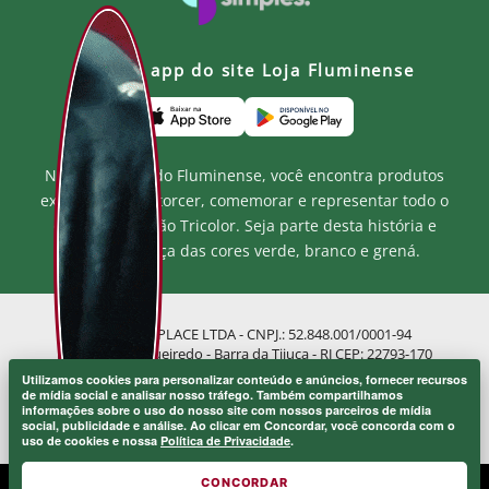
Baixe o app do site Loja Fluminense
Na Loja Oficial do Fluminense, você encontra produtos
exclusivos para torcer, comemorar e representar todo o
orgulho e paixão Tricolor. Seja parte desta história e
mostre a força das cores verde, branco e grená.
MF MARKETPLACE LTDA - CNPJ.: 52.848.001/0001-94
Rua Jose de Figueiredo - Barra da Tijuca - RJ CEP: 22793-170
Atendimento ao Cliente: atendimento@lojaflu.com.br / (21) 98808-
Utilizamos cookies para personalizar conteúdo e anúncios, fornecer recursos
9954
de mídia social e analisar nosso tráfego. Também compartilhamos
informações sobre o uso do nosso site com nossos parceiros de mídia
Atendimento de 8:00h as 12:00h e 14:00h as 17:00h de segunda a
social, publicidade e análise. Ao clicar em Concordar, você concorda com o
sexta.
uso de cookies e nossa
Política de Privacidade
.
CONCORDAR