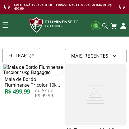
FRETE GRÁTIS PARA TODO O BRASIL NAS COMPRAS ACIMA DE R$
499,99
☰
Buscar
FILTRAR
MAIS RECENTES
Mala de Bordo
Fluminense Tricolor 10kg
ou
5
x de
Bagaggio
R$
499
,
99
R$
99
,
99