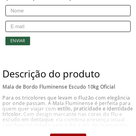
ENVIAR
Descrição do produto
Mala de Bordo Fluminense Escudo 10kg Oficial
Para os tricolores que levam o Fluzão com elegância
por onde passam. A Mala Fluminense é perfeita para
quem quer viajar com
estilo, praticidade e identidade
tricolor.
Com design marcante nas cores do Flu e
escudo em destaque
, ela combina presença visual
com funcionalidade para o dia a dia. No transporte,
oferece
carrinho retrátil
e
4 rodas
que garantem
mobilidade mais suave e manobras fáceis
, ideal para