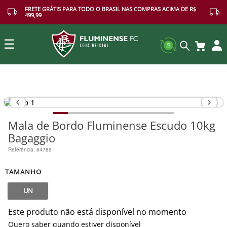
FRETE GRÁTIS PARA TODO O BRASIL NAS COMPRAS ACIMA DE R$
499,99
☰
Buscar
Mala de Bordo Fluminense Escudo 10kg
Bagaggio
Referência
:
64789
TAMANHO
UN
Este produto não está disponível no momento
Quero saber quando estiver disponível