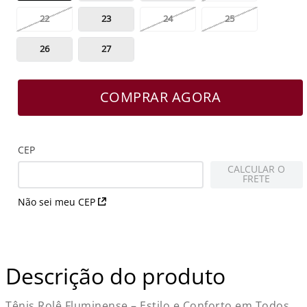
22
23
24
25
26
27
COMPRAR AGORA
CEP
CALCULAR O
FRETE
Não sei meu CEP
Descrição do produto
Tênis Rolê Fluminense – Estilo e Conforto em Todos