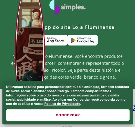
Baixe o app do site Loja Fluminense
Na Loja Oficial do Fluminense, você encontra produtos
exclusivos para torcer, comemorar e representar todo o
orgulho e paixão Tricolor. Seja parte desta história e
mostre a força das cores verde, branco e grená.
Utilizamos cookies para personalizar conteúdo e anúncios, fornecer recursos
de mídia social e analisar nosso tráfego. Também compartilhamos
informações sobre o uso do nosso site com nossos parceiros de mídia
social, publicidade e análise. Ao clicar em Concordar, você concorda com o
MF MARKETPLACE LTDA - CNPJ.: 52.848.001/0001-94
uso de cookies e nossa
Política de Privacidade
.
Rua Jose de Figueiredo - Barra da Tijuca - RJ CEP: 22793-170
Atendimento ao Cliente: atendimento@lojaflu.com.br / (21) 98808-
CONCORDAR
9954
Atendimento de 8:00h as 12:00h e 14:00h as 17:00h de segunda a
sexta.