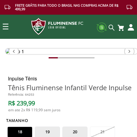
FRETE GRÁTIS PARA TODO O BRASIL NAS COMPRAS ACIMA DE R$
499,99
☰
Buscar
Inpulse Tênis
Tênis Fluminense Infantil Verde Inpulse
Referência
:
64253
R$
239
,
99
em ate
2
x
R$ 119,99
sem juros
TAMANHO
18
19
20
21