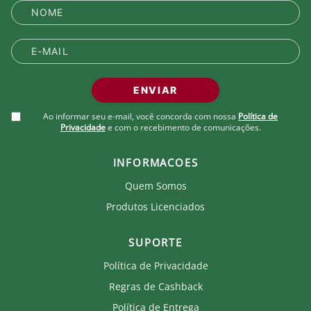
Palmilha com espuma para maior maciez
Solado em P.U com ação anti-impacto e anti-
deformidade
Design moderno e versátil
Detalhes oficiais do Fluminense
Ideal para uso casual e esportivo
ENVIAR
Do estádio para a vida – viva seu amor pelo Flu a
cada passo.
Ao informar seu e-mail, você concorda com nossa
Política de
Privacidade
e com o recebimento de comunicações.
Produto Oficial Licenciado do Fluminense.
Ao comprar um produto oficial você fortalece seu
INFORMACOES
clube que recebe royalties com a venda de cada
Quem Somos
produto.
Produtos Licenciados
SUPORTE
Política de Privacidade
Regras de Cashback
Política de Entrega