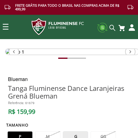
FRETE GRÁTIS PARA TODO O BRASIL NAS COMPRAS ACIMA DE R$
499,99
☰
Buscar
Blueman
Tanga Fluminense Dance Laranjeiras
Grená Blueman
Referência
:
61679
R$
159
,
99
TAMANHO
P
M
G
GG