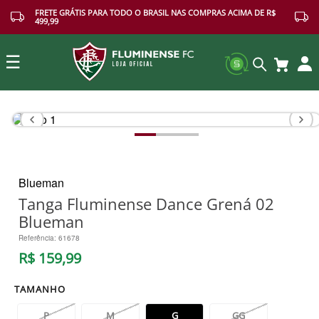
FRETE GRÁTIS PARA TODO O BRASIL NAS COMPRAS ACIMA DE R$
499,99
☰
Buscar
Blueman
Tanga Fluminense Dance Grená 02
Blueman
Referência
:
61678
R$
159
,
99
TAMANHO
P
M
G
GG