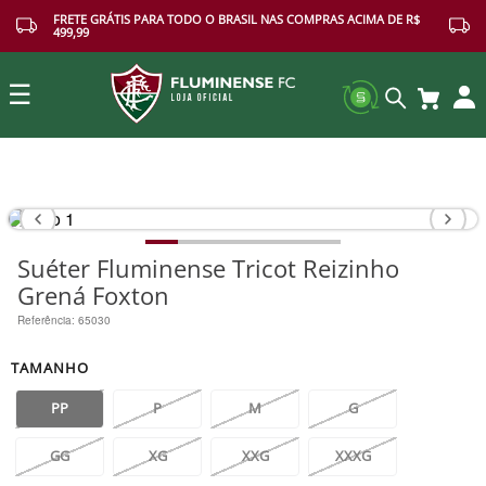
FRETE GRÁTIS PARA TODO O BRASIL NAS COMPRAS ACIMA DE R$
499,99
☰
Buscar
Suéter Fluminense Tricot Reizinho
Grená Foxton
Referência
:
65030
TAMANHO
PP
P
M
G
GG
XG
XXG
XXXG