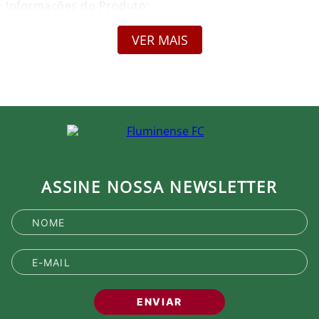
Informações do Produto:
Nome: Suéter Fluminense Tricot Reizinho Grená
Foxton
VER MAIS
Marca: Foxton
Gênero: Masculino
Composição: 50% Algodão / 50% Acrílico
Cor Predominante: Grená / Off White / Verde
Garantia: Contra defeito de fabricação
Compare as medidas com esta tabela.
Tamanho - Tórax
PP - 98 - 102
P - 102 - 106
M - 106 - 110
ASSINE NOSSA NEWSLETTER
G - 110 - 114
GG - 114 - 118
XG - 118 - 120
XXG - 122 - 123
Detalhes: Modelagem clássica
Produto Oficial Licenciado do Fluminense.
Ao comprar um produto oficial você fortalece seu
ENVIAR
clube que recebe royalties com a venda de cada