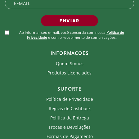
na piscina e faça bonito!
Produto Oficial Licenciado do Fluminense.
ENVIAR
Ao comprar um produto oficial você fortalece seu
clube que recebe royalties com a venda de cada
Ao informar seu e-mail, você concorda com nossa
Política de
produto.
Privacidade
e com o recebimento de comunicações.
INFORMACOES
Quem Somos
Produtos Licenciados
SUPORTE
Política de Privacidade
Regras de Cashback
Política de Entrega
Trocas e Devoluções
Formas de Pagamento