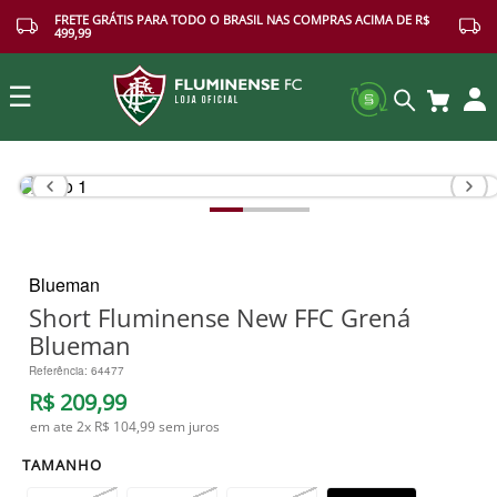
FRETE GRÁTIS PARA TODO O BRASIL NAS COMPRAS ACIMA DE R$
499,99
☰
Buscar
Blueman
Short Fluminense New FFC Grená
Blueman
Referência
:
64477
R$
209
,
99
em ate
2
x
R$ 104,99
sem juros
TAMANHO