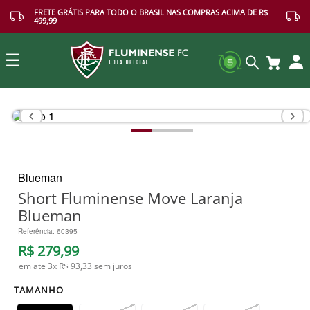
FRETE GRÁTIS PARA TODO O BRASIL NAS COMPRAS ACIMA DE R$
499,99
☰
Buscar
Blueman
Short Fluminense Move Laranja
Blueman
Referência
:
60395
R$
279
,
99
em ate
3
x
R$ 93,33
sem juros
TAMANHO