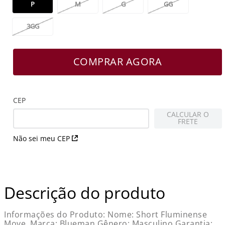
P
M
G
GG
3GG
COMPRAR AGORA
CEP
CALCULAR O
FRETE
Não sei meu CEP
Descrição do produto
Informações do Produto: Nome: Short Fluminense
Move. Marca: Blueman Gênero: Masculino Garantia: