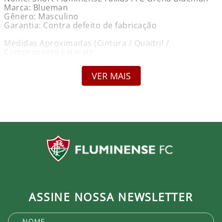
Marca: Blueman
Gênero: Masculino
Garantia: Contra defeito de fabricação
Medidas Aproximadas (Cintura / Quadril /
Comprimento Lateral):
P - 38cm / 52cm / 39cm
M - 40cm / 54cm / 40cm
VER MAIS
G - 42cm / 56cm / 41cm
GG - 44cm / 58cm / 42cm
3G - 46cm / 60cm / 43cm
Cuidados:
Não alvejar.
Não lavar a seco.
Lavar com água fria.
Não utilizar amaciante.
Lavar e passar do lado avesso.
Passar em temperatura baixa e não passar a
personalização.
Secar no varal, na sombra.
ASSINE NOSSA NEWSLETTER
Produto Oficial Licenciado do Fluminense.
Ao comprar um produto oficial você fortalece seu