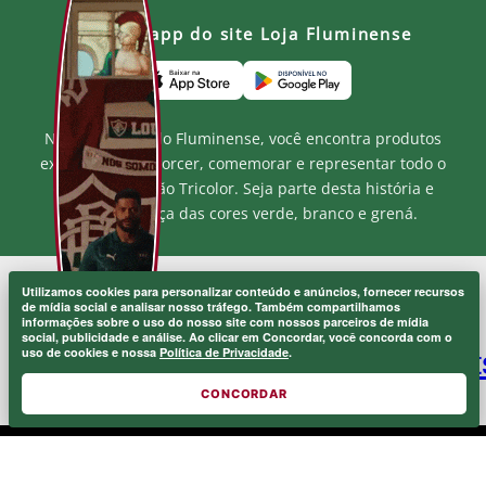
Baixe o app do site Loja Fluminense
Na Loja Oficial do Fluminense, você encontra produtos
exclusivos para torcer, comemorar e representar todo o
orgulho e paixão Tricolor. Seja parte desta história e
mostre a força das cores verde, branco e grená.
Utilizamos cookies para personalizar conteúdo e anúncios, fornecer recursos
MF MARKETPLACE LTDA - CNPJ.: 52.848.001/0001-94
de mídia social e analisar nosso tráfego. Também compartilhamos
Rua Jose de Figueiredo - Barra da Tijuca - RJ CEP: 22793-170
informações sobre o uso do nosso site com nossos parceiros de mídia
Atendimento ao Cliente: atendimento@lojaflu.com.br / (21) 98808-
social, publicidade e análise. Ao clicar em Concordar, você concorda com o
uso de cookies e nossa
Política de Privacidade
.
9954
Atendimento de 8:00h as 12:00h e 14:00h as 17:00h de segunda a
sexta.
CONCORDAR
© 2026 FLUMINENSE FOOTBALL CLUB.