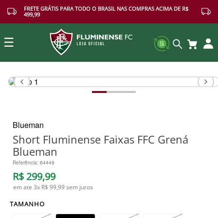
FRETE GRÁTIS PARA TODO O BRASIL NAS COMPRAS ACIMA DE R$
499,99
☰
Buscar
Blueman
Short Fluminense Faixas FFC Grená
Blueman
Referência
:
64449
R$
299
,
99
em ate
3
x
R$ 99,99
sem juros
TAMANHO