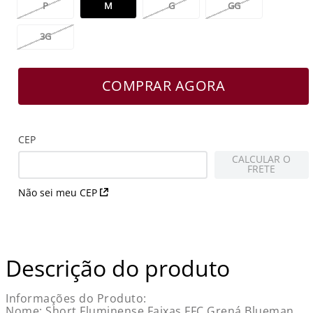
P
M
G
GG
3G
COMPRAR AGORA
CEP
CALCULAR O
FRETE
Não sei meu CEP
Descrição do produto
Informações do Produto:
Nome: Short Fluminense Faixas FFC Grená Blueman